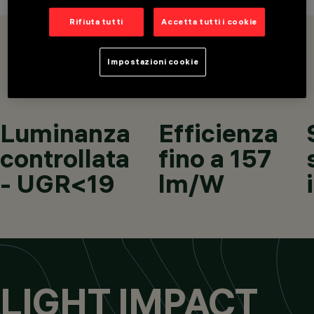
Rifiuta tutti
Accetta tutti i cookie
CATEGORIE
OVERVIEW
PRODOTTI
LUCI E FARETTI DA
Impostazioni cookie
INCASSO MONO E
MULTILAMPADA,
SOSPENSIONI,
APPARECCHI A
Luminanza
Efficienza
SOFFITTO
DESIGN
controllata
fino a 157
IGUZZINI
PRODOTTI
- UGR<19
lm/W
68
LIGHT IMPACT