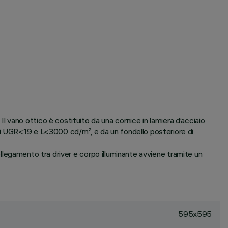
vano ottico è costituito da una cornice in lamiera d’acciaio
ti UGR<19 e L<3000 cd/m², e da un fondello posteriore di
collegamento tra driver e corpo illuminante avviene tramite un
595x595