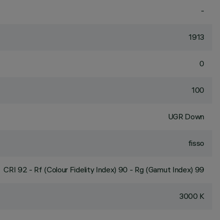
-
1913
0
100
UGR Down
fisso
CRI
92
- Rf (Colour Fidelity Index) 90 - Rg (Gamut Index) 99
3000 K