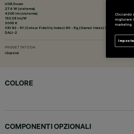
UGR Down
27.4 W (sistema)
4200 lm (sistema)
Cliccando s
153.28 lm/W
migliorare l
3000 K
marketing.
CRI
92
- Rf (Colour Fidelity Index) 90 - Rg (Gamut Index) 99
DALI-2
Imposta
PROGETTATO DA
iGuzzini
COLORE
COMPONENTI OPZIONALI