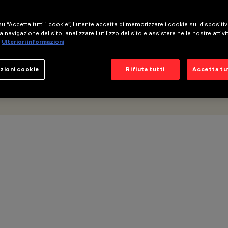
u “Accetta tutti i cookie”, l'utente accetta di memorizzare i cookie sul dispositi
a navigazione del sito, analizzare l'utilizzo del sito e assistere nelle nostre attivi
Ulteriori informazioni
zioni cookie
Rifiuta tutti
Accetta tut