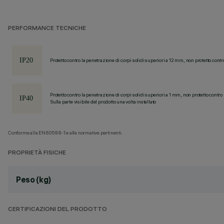
PERFORMANCE TECNICHE
Protetto contro la penetrazione di corpi solidi superiori a 12 mm, non protetto contr
Protetto contro la penetrazione di corpi solidi superiori a 1 mm, non protetto contro 
Sulla parte visibile del prodotto una volta installato
Conforme alla EN60598-1 e alle normative pertinenti.
PROPRIETÀ FISICHE
Peso (kg)
CERTIFICAZIONI DEL PRODOTTO