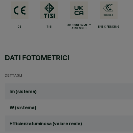
UK CONFORMITY
CE
TISI
ENEC PENDING
ASSESSED
DATI FOTOMETRICI
DETTAGLI
lm (sistema)
W (sistema)
Efficienza luminosa (valore reale)