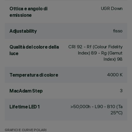
UGR Down
Ottica e angolo di
emissione
fisso
Adjustability
CRI
92
- Rf (Colour Fidelity
Qualità del colore della
Index) 89 - Rg (Gamut
luce
Index) 98
4000 K
Temperatura di colore
3
MacAdam Step
>50,000h - L90 - B10 (Ta
Lifetime LED 1
25°C)
GRAFICI E CURVE POLARI