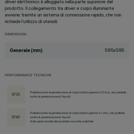
driver elettronico è alloggiato nella parte superiore del
prodotto. Il collegamento tra driver e corpo illuminante
avviene tramite un sistema di connessione rapido, che non
richiede l’utilizzo di utensili.
DIMENSIONI
595x595
Generale (mm)
PERFORMANCE TECNICHE
Protetto contro la penetrazione di corpi solidi superiori a 12 mm, non protetto
contro la penetrazione di liquidi.
Protetto contro la penetrazione di corpi solidi superiori a 1 mm, non protetto
contro la penetrazione di liquidi.
Sulla parte visibile del prodotto una volta installato