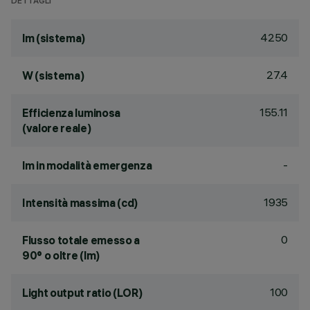
DETTAGLI
4250
lm (sistema)
27.4
W (sistema)
155.11
Efficienza luminosa
(valore reale)
-
lm in modalità emergenza
1935
Intensità massima (cd)
0
Flusso totale emesso a
90° o oltre (lm)
100
Light output ratio (LOR)