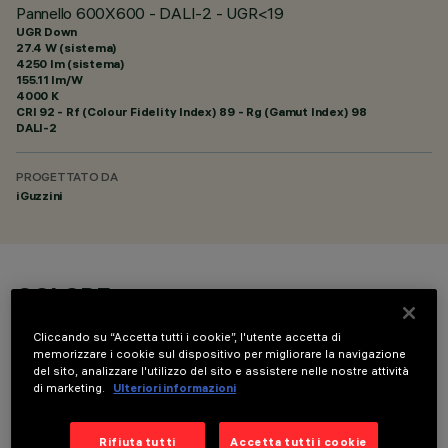
Pannello 600X600 - DALI-2 - UGR<19
UGR Down
27.4 W (sistema)
4250 lm (sistema)
155.11 lm/W
4000 K
CRI
92
- Rf (Colour Fidelity Index) 89 - Rg (Gamut Index) 98
DALI-2
PROGETTATO DA
iGuzzini
COLORE
Cliccando su “Accetta tutti i cookie”, l'utente accetta di
memorizzare i cookie sul dispositivo per migliorare la navigazione
del sito, analizzare l'utilizzo del sito e assistere nelle nostre attività
di marketing.
Ulteriori informazioni
COMPONENTI OPZIONALI
Rifiuta tutti
Accetta tutti i cookie