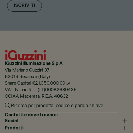
ISCRIVITI
iGuzzini illuminazione S.p.A
Via Mariano Guzzini 37
62019 Recanati (Italy)
Share Capital €21.050.000,00 i.v.
VAT N. and R.I. : (IT)00082630435
CCIAA Macerata, R.E.A. 40632
Contatti e dove trovarci
Social
Prodotti