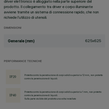
driver elettronico è alloggiato nella parte superiore del
prodotto. Il collegamento tra driver e corpo illuminante
avviene tramite un sistema di connessione rapido, che non
richiede l’utilizzo di utensili.
DIMENSIONI
625x625
Generale (mm)
PERFORMANCE TECNICHE
Protetto contro la penetrazione di corpi solidi superiori a 12 mm, non protetto
contro la penetrazione di liquidi.
Protetto contro la penetrazione di corpi solidi superiori a 1 mm, non protetto
contro la penetrazione di liquidi.
Sulla parte visibile del prodotto una volta installato