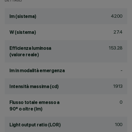
DETTAGLI
4200
lm (sistema)
27.4
W (sistema)
153.28
Efficienza luminosa
(valore reale)
-
lm in modalità emergenza
1913
Intensità massima (cd)
0
Flusso totale emesso a
90° o oltre (lm)
100
Light output ratio (LOR)