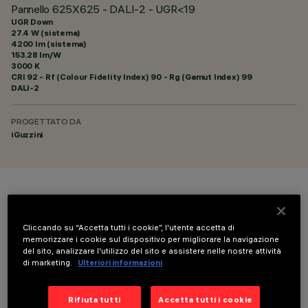
Pannello 625X625 - DALI-2 - UGR<19
UGR Down
27.4 W (sistema)
4200 lm (sistema)
153.28 lm/W
3000 K
CRI
92
- Rf (Colour Fidelity Index) 90 - Rg (Gamut Index) 99
DALI-2
PROGETTATO DA
iGuzzini
COLORE
Cliccando su “Accetta tutti i cookie”, l'utente accetta di
memorizzare i cookie sul dispositivo per migliorare la navigazione
del sito, analizzare l'utilizzo del sito e assistere nelle nostre attività
di marketing.
Ulteriori informazioni
COMPONENTI OPZIONALI
Rifiuta tutti
Accetta tutti i cookie