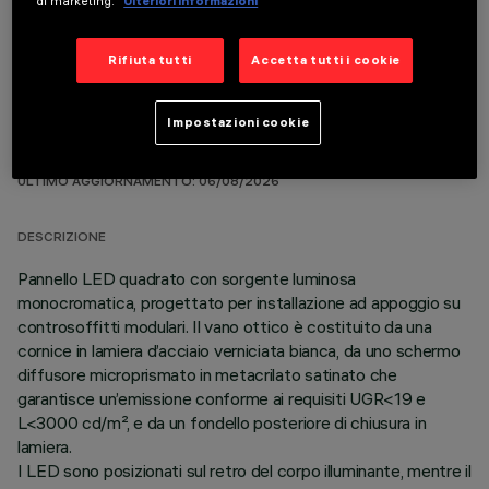
di marketing.
Ulteriori informazioni
Rifiuta tutti
Accetta tutti i cookie
Impostazioni cookie
DATI TECNICI
ULTIMO AGGIORNAMENTO: 06/08/2026
DESCRIZIONE
Pannello LED quadrato con sorgente luminosa
monocromatica, progettato per installazione ad appoggio su
controsoffitti modulari. Il vano ottico è costituito da una
cornice in lamiera d’acciaio verniciata bianca, da uno schermo
diffusore microprismato in metacrilato satinato che
garantisce un’emissione conforme ai requisiti UGR<19 e
L<3000 cd/m², e da un fondello posteriore di chiusura in
lamiera.
I LED sono posizionati sul retro del corpo illuminante, mentre il