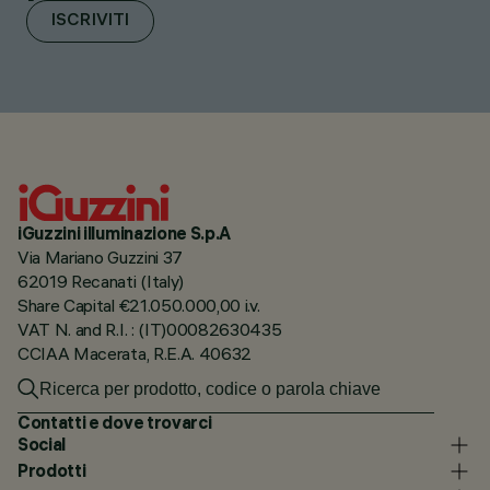
ISCRIVITI
iGuzzini illuminazione S.p.A
Via Mariano Guzzini 37
62019 Recanati (Italy)
Share Capital €21.050.000,00 i.v.
VAT N. and R.I. : (IT)00082630435
CCIAA Macerata, R.E.A. 40632
Contatti e dove trovarci
Social
Prodotti