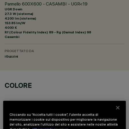
Pannello 600X600 - CASAMBI - UGR<19
UGR Down
27.3 W (sistema)
4200 lm (sistema)
153.85 lm/W
4000 K
Rf (Colour Fidelity Index) 89 - Rg (Gamut Index) 98
Casambi
PROGETTATO DA
iGuzzini
COLORE
Cliccando su “Accetta tutti i cookie”, l'utente accetta di
memorizzare i cookie sul dispositivo per migliorare la navigazione
del sito, analizzare l'utilizzo del sito e assistere nelle nostre attività
COMPONENTI OPZIONALI