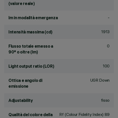
(valore reale)
-
lm in modalità emergenza
1913
Intensità massima (cd)
0
Flusso totale emesso a
90° o oltre (lm)
100
Light output ratio (LOR)
UGR Down
Ottica e angolo di
emissione
fisso
Adjustability
Rf (Colour Fidelity Index) 89
Qualità del colore della