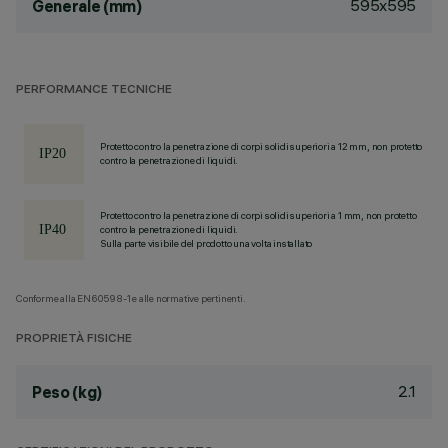
595x595
Generale (mm)
PERFORMANCE TECNICHE
Protetto contro la penetrazione di corpi solidi superiori a 12 mm, non protetto
contro la penetrazione di liquidi.
Protetto contro la penetrazione di corpi solidi superiori a 1 mm, non protetto
contro la penetrazione di liquidi.
Sulla parte visibile del prodotto una volta installato
Conforme alla EN60598-1 e alle normative pertinenti.
PROPRIETÀ FISICHE
2.1
Peso (kg)