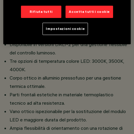
alluminio super puro.
Ottiche disponibili: SuperSpot, Spot, Medium, Flood e
Rifiuta tutti
Accetta tutti i cookie
Wide Flood.
Riflettori intercambiabili disponibili nelle versioni: Medium,
Impostazioni cookie
Flood, Wide Flood.
Disponibile in versioni DALI-2 per una gestione flessibile
del controllo luminoso.
Tre opzioni di temperatura colore LED: 3000K, 3500K,
4000K.
Corpo ottico in alluminio pressofuso per una gestione
termica ottimale.
Parti frontali estetiche in materiale termoplastico
tecnico ad alta resistenza.
Vano ottico ispezionabile per la sostituzione del modulo
LED e maggiore durata del prodotto.
Ampia flessibilità di orientamento con una rotazione di