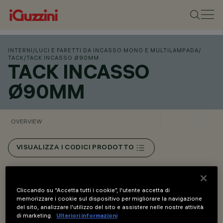
INTERNI
/
LUCI E FARETTI DA INCASSO MONO E MULTILAMPADA
/
TACK
/
TACK INCASSO Ø90MM
TACK INCASSO
Ø90MM
OVERVIEW
VISUALIZZA I CODICI PRODOTTO
Overview
Cliccando su “Accetta tutti i cookie”, l'utente accetta di
memorizzare i cookie sul dispositivo per migliorare la navigazione
del sito, analizzare l'utilizzo del sito e assistere nelle nostre attività
Sistema ottico ad alte prestazioni con lenti e riflettori in
di marketing.
Ulteriori informazioni