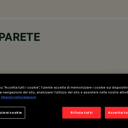
 PARETE
u “Accetta tutti i cookie”, l'utente accetta di memorizzare i cookie sul dispositi
a navigazione del sito, analizzare l'utilizzo del sito e assistere nelle nostre attivi
Ulteriori informazioni
zioni cookie
Rifiuta tutti
Accetta tut
uminose a LED.