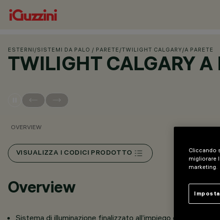
ESTERNI
/
SISTEMI DA PALO / PARETE
/
TWILIGHT CALGARY
/
A PARETE
TWILIGHT CALGARY A
OVERVIEW
Cliccando s
VISUALIZZA I CODICI PRODOTTO
migliorare l
marketing.
Overview
Imposta
Sistema di illuminazione finalizzato all’impiego di sorgenti l