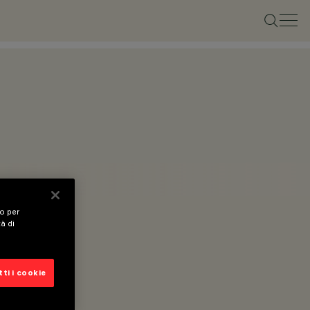
vo per
tà di
ti i cookie