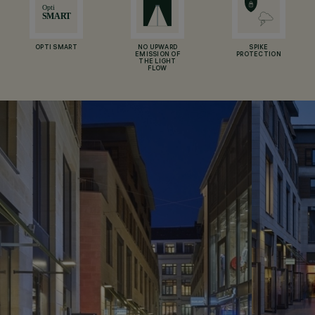
OPTI SMART
NO UPWARD
SPIKE
EMISSION OF
PROTECTION
THE LIGHT
FLOW