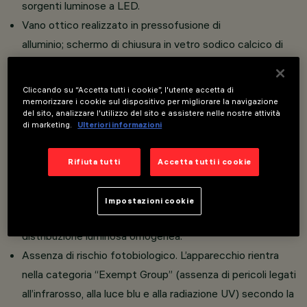
sorgenti luminose a LED.
Vano ottico realizzato in pressofusione di
alluminio; schermo di chiusura in vetro sodico calcico di
spessore 5 mm o in policarbonato opale per versioni con
ottica SC, siliconato alla cornice che chiude il vano LED
Cliccando su “Accetta tutti i cookie”, l'utente accetta di
tramite viti.
memorizzare i cookie sul dispositivo per migliorare la navigazione
del sito, analizzare l'utilizzo del sito e assistere nelle nostre attività
Versioni con LED di potenza monocromatici con riflettori
di marketing.
Ulteriori informazioni
in alluminio silver e disponibili con 5 diverse distribuzioni
luminose.
Rifiuta tutti
Accetta tutti i cookie
Assenza di dispersione del flusso luminoso verso l’alto.
Elevato comfort visivo.
Impostazioni cookie
Ottiche (Opti Smart) ad elevato rendimento e
distribuzione luminosa omogenea.
Assenza di rischio fotobiologico. L’apparecchio rientra
nella categoria “Exempt Group” (assenza di pericoli legati
all’infrarosso, alla luce blu e alla radiazione UV) secondo la