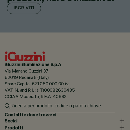
ISCRIVITI
iGuzzini illuminazione S.p.A
Via Mariano Guzzini 37
62019 Recanati (Italy)
Share Capital €21.050.000,00 i.v.
VAT N. and R.I. : (IT)00082630435
CCIAA Macerata, R.E.A. 40632
Contatti e dove trovarci
Social
Prodotti