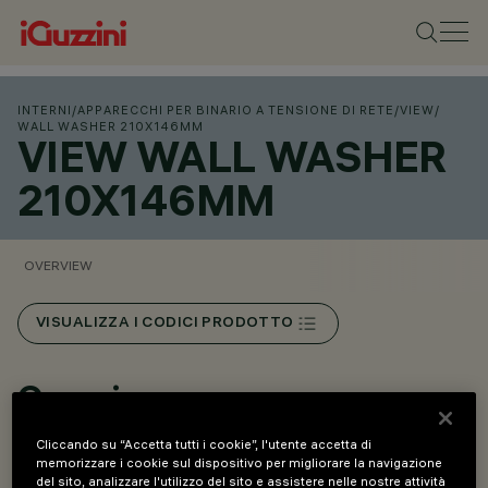
INTERNI
/
APPARECCHI PER BINARIO A TENSIONE DI RETE
/
VIEW
/
WALL WASHER 210X146MM
VIEW WALL WASHER
210X146MM
OVERVIEW
VISUALIZZA I CODICI PRODOTTO
Overview
Cliccando su “Accetta tutti i cookie”, l'utente accetta di
• Installazione a binario Mains Voltage e a plafone con
memorizzare i cookie sul dispositivo per migliorare la navigazione
del sito, analizzare l'utilizzo del sito e assistere nelle nostre attività
basetta.