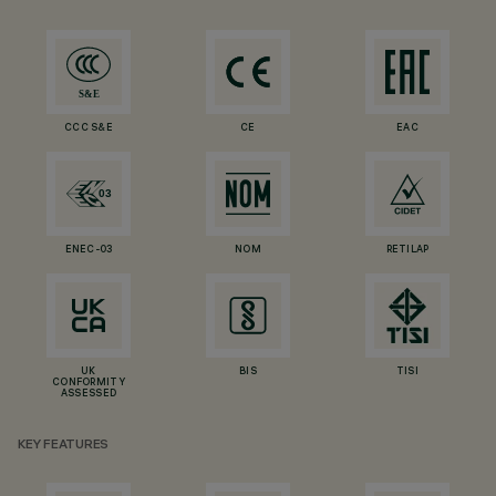
CCC S&E
CE
EAC
ENEC-03
NOM
RETILAP
UK
BIS
TISI
CONFORMITY
ASSESSED
KEY FEATURES