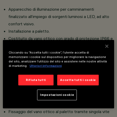
Apparecchio di illuminazione per camminamenti
finalizzato all’impiego di sorgenti luminosi a LED, ad alto
confort visivo.
Installazione a paletto.
Costituito da vano ottico con grado di protezione IP66 e
paletto da ordinare da separatamente.
Vano ottico e paletto realizzati in lega di alluminio e
Cliccando su “Accetta tutti i cookie”, l'utente accetta di
memorizzare i cookie sul dispositivo per migliorare la navigazione
sottoposti a trattamento di verniciatura a polveri che
del sito, analizzare l'utilizzo del sito e assistere nelle nostre attività
di marketing.
Ulteriori informazioni
fornisce un’alta resistenza agli agenti atmosferici e ai
raggi UV. Carter di chiusura in materiale plastico nella
Rifiuta tutti
Accetta tutti i cookie
parte posteriore del vano ottico.
Completo di pressa-cavo in materiale plastico e cavo
Impostazioni cookie
uscente di lunghezza 0,5 - 1m.
Vetro di sicurezza sodico-calcico temprato satinato.
Fissaggio del vano ottico al paletto tramite singola vite