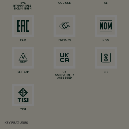
BVB
CCC S&E
CE
BYGGVARUBE-
DÖMNINGEN
EAC
ENEC-03
NOM
RETILAP
UK
BIS
CONFORMITY
ASSESSED
TISI
KEY FEATURES