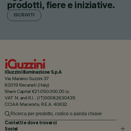
prodotti, fiere e iniziative.
ISCRIVITI
iGuzzini illuminazione S.p.A
Via Mariano Guzzini 37
62019 Recanati (Italy)
Share Capital €21.050.000,00 i.v.
VAT N. and R.I. : (IT)00082630435
CCIAA Macerata, R.E.A. 40632
Contatti e dove trovarci
Social