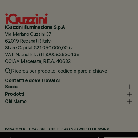
iGuzzini illuminazione S.p.A
Via Mariano Guzzini 37
62019 Recanati (Italy)
Share Capital €21.050.000,00 i.v.
VAT N. and R.I. : (IT)00082630435
CCIAA Macerata, R.E.A. 40632
Contatti e dove trovarci
Social
Prodotti
Chi siamo
PRIVACY
CERTIFICAZIONI
5 ANNI DI GARANZIA
WHISTLEBLOWING
COOKIE POLICY
DICHIARAZIONE DI ACCESSIBILITÀ
I NOSTRI CODICI