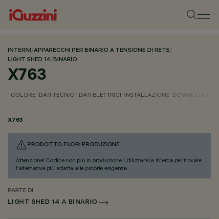
INTERNI
/
APPARECCHI PER BINARIO A TENSIONE DI RETE
/
LIGHT SHED 14
/
BINARIO
X763
COLORE
DATI TECNICI
DATI ELETTRICI
INSTALLAZIONE
DOWNLOADS
X763
PRODOTTO FUORI PRODUZIONE
Attenzione! Codice non più in produzione. Utilizzare la ricerca per trovare
l'alternativa più adatta alle proprie esigenze.
PARTE DI
LIGHT SHED 14 A BINARIO