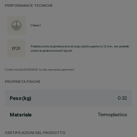
PERFORMANCE TECNICHE
Classe I
Protetto contro la penetrazione di corpi solidi superiori a 12 mm, non protetto
contro la penetrazione di liquidi.
Conforme alla EN60598-1 e alle normative pertinenti.
PROPRIETÀ FISICHE
0.32
Peso (kg)
Termoplastico
Materiale
CERTIFICAZIONI DEL PRODOTTO