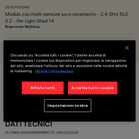
DESCRIZIONE
Modulo con multi-sensore lux e movimento - 2.4 GHz BLE
5.2 - Per Light Shed 14
Bluetooth WiSilica
PROGETTATO DA
iGuzzini
Cliccando su “Accetta tutti i cookie”, l'utente accetta di
memorizzare i cookie sul dispositivo per migliorare la navigazione
del sito, analizzare l'utilizzo del sito e assistere nelle nostre attività
di marketing.
Ulteriori informazioni
COLORE
Rifiuta tutti
Accetta tutti i cookie
Impostazioni cookie
DATI TECNICI
ULTIMO AGGIORNAMENTO: 09/01/2026