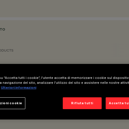
ATO
RODUCTS
u “Accetta tutti i cookie”, l'utente accetta di memorizzare i cookie sul dispositi
a navigazione del sito, analizzare l'utilizzo del sito e assistere nelle nostre attivi
Ulteriori informazioni
zioni cookie
Rifiuta tutti
Accetta tut
luminante DALI-2