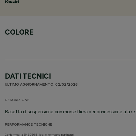
iGuzzini
COLORE
DATI TECNICI
ULTIMO AGGIORNAMENTO: 02/02/2026
DESCRIZIONE
Basetta di sospensione con morsettiera per connessione alla ret
PERFORMANCE TECNICHE
Conforme alla EN60598-1 e alle normative pertinenti.