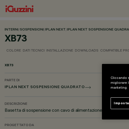
INTERNI
/
SOSPENSIONI
/
IPLAN NEXT
/
IPLAN NEXT SOSPENSIONE QUADR
XB73
COLORE
DATI TECNICI
INSTALLAZIONE
DOWNLOADS
COMPATIBLE P
XB73
Cliccando s
PARTE DI
migliorare l
IPLAN NEXT SOSPENSIONE QUADRATO
marketing.
Imposta
DESCRIZIONE
Basetta di sospensione con cavo di alimentazione per corpo il
PROGETTATO DA