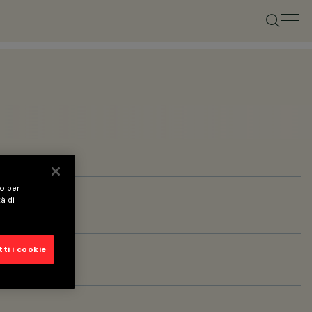
vo per
tà di
ti i cookie