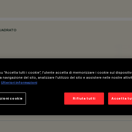
QUADRATO
u “Accetta tutti i cookie”, l'utente accetta di memorizzare i cookie sul dispositi
a navigazione del sito, analizzare l'utilizzo del sito e assistere nelle nostre attivi
Ulteriori informazioni
zioni cookie
Rifiuta tutti
Accetta tut
00.