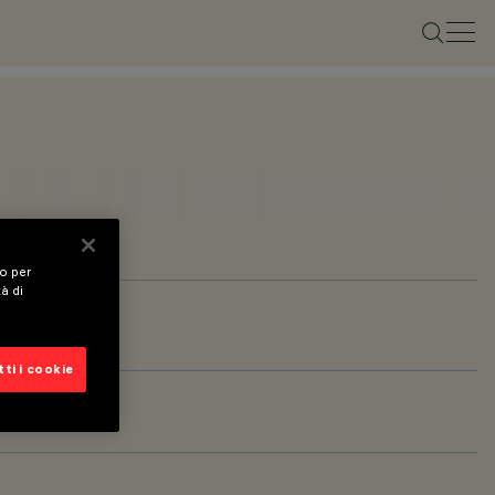
vo per
tà di
ti i cookie