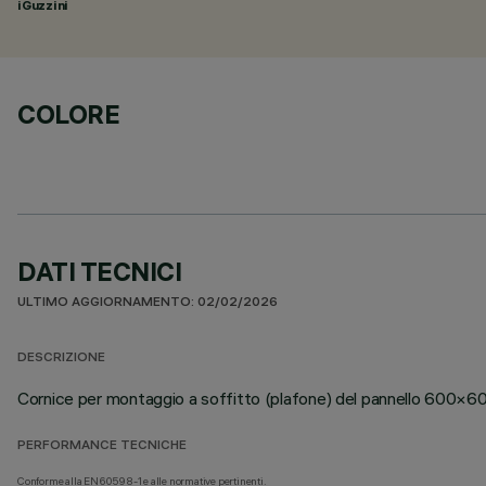
iGuzzini
COLORE
DATI TECNICI
ULTIMO AGGIORNAMENTO: 02/02/2026
DESCRIZIONE
Cornice per montaggio a soffitto (plafone) del pannello 600×6
PERFORMANCE TECNICHE
Conforme alla EN60598-1 e alle normative pertinenti.