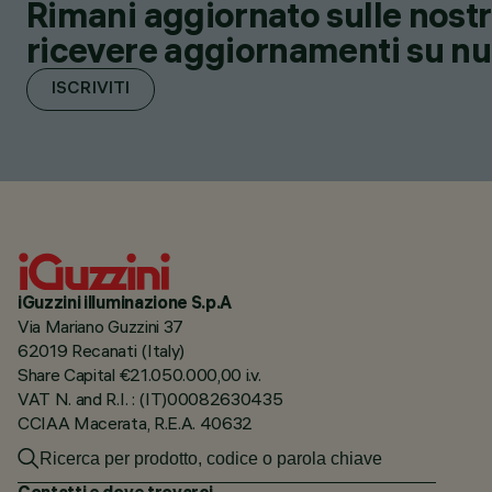
Rimani aggiornato sulle nostre
ricevere aggiornamenti su nuov
ISCRIVITI
iGuzzini illuminazione S.p.A
Via Mariano Guzzini 37
62019 Recanati (Italy)
Share Capital €21.050.000,00 i.v.
VAT N. and R.I. : (IT)00082630435
CCIAA Macerata, R.E.A. 40632
Contatti e dove trovarci