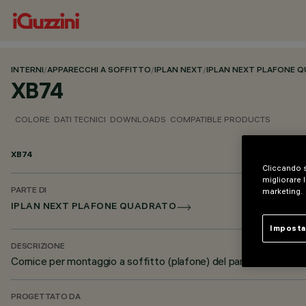
INTERNI
/
APPARECCHI A SOFFITTO
/
IPLAN NEXT
/
IPLAN NEXT PLAFONE 
XB74
COLORE
DATI TECNICI
DOWNLOADS
COMPATIBLE PRODUCTS
XB74
Cliccando s
migliorare l
PARTE DI
marketing.
IPLAN NEXT PLAFONE QUADRATO
Imposta
DESCRIZIONE
Cornice per montaggio a soffitto (plafone) del pannello 600×6
PROGETTATO DA