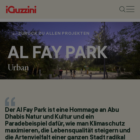
ZURÜCK ZU ALLEN PROJEKTEN
AL FAY PARK
Urban
STANDORT
ABU DHABI, UAE
JAHR
Der Al Fay Park ist eine Hommage an Abu
2021
Dhabis Natur und Kultur und ein
ARCHITEKTURDESIGN
PARSONS
Paradebeispiel dafür, wie man Klimaschutz
LICHTDESIGN
maximieren, die Lebensqualität steigern und
SLA,PARSONS,
die Artenvielfalt einer ganzen Stadt radikal