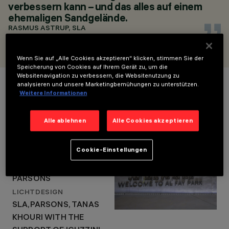
TANAS KHOURI WITH
verbessern kann – und das alles auf einem
THE SUPPORT OF
ehemaligen Sandgelände.
IGUZZINI
RASMUS ASTRUP, SLA
Wenn Sie auf „Alle Cookies akzeptieren“ klicken, stimmen Sie der
Speicherung von Cookies auf Ihrem Gerät zu, um die
Projektdetails
Websitenavigation zu verbessern, die Websitenutzung zu
analysieren und unsere Marketingbemühungen zu unterstützen.
Weitere Informationen
LOCATION
Alle ablehnen
Alle Cookies akzeptieren
ABU DHABI, UAE
JAHR
Cookie-Einstellungen
2021
ARCHITEKTURDESIGN
PARSONS
LICHTDESIGN
SLA,PARSONS, TANAS
KHOURI WITH THE