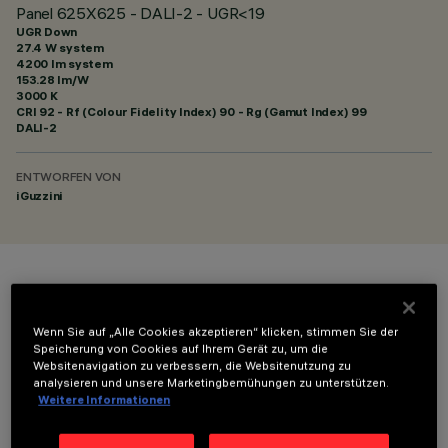
Panel 625X625 - DALI-2 - UGR<19
UGR Down
27.4 W system
4200 lm system
153.28 lm/W
3000 K
CRI
92
- Rf (Colour Fidelity Index) 90 - Rg (Gamut Index) 99
DALI-2
ENTWORFEN VON
iGuzzini
FARBE
Wenn Sie auf „Alle Cookies akzeptieren“ klicken, stimmen Sie der
Speicherung von Cookies auf Ihrem Gerät zu, um die
Websitenavigation zu verbessern, die Websitenutzung zu
analysieren und unsere Marketingbemühungen zu unterstützen.
Weitere Informationen
OPTIONALE KOMPONENTEN