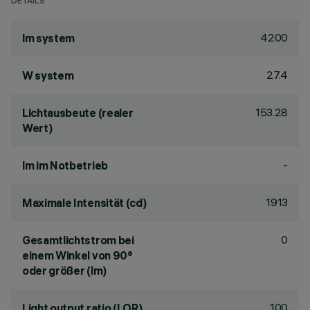
DETAILS
4200
lm system
27.4
W system
153.28
Lichtausbeute (realer
Wert)
-
lm im Notbetrieb
1913
Maximale Intensität (cd)
0
Gesamtlichtstrom bei
einem Winkel von 90°
oder größer (lm)
100
Light output ratio (LOR)