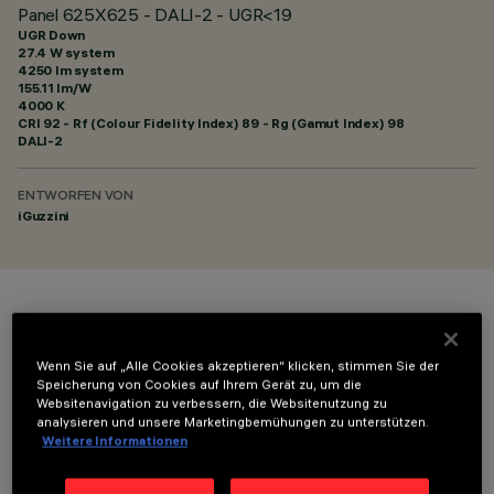
Panel 625X625 - DALI-2 - UGR<19
UGR Down
27.4 W system
4250 lm system
155.11 lm/W
4000 K
CRI
92
- Rf (Colour Fidelity Index) 89 - Rg (Gamut Index) 98
DALI-2
ENTWORFEN VON
iGuzzini
FARBE
Wenn Sie auf „Alle Cookies akzeptieren“ klicken, stimmen Sie der
Speicherung von Cookies auf Ihrem Gerät zu, um die
Websitenavigation zu verbessern, die Websitenutzung zu
analysieren und unsere Marketingbemühungen zu unterstützen.
Weitere Informationen
OPTIONALE KOMPONENTEN