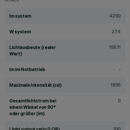
DETAILS
4250
lm system
27.4
W system
155.11
Lichtausbeute (realer
Wert)
-
lm im Notbetrieb
1935
Maximale Intensität (cd)
0
Gesamtlichtstrom bei
einem Winkel von 90°
oder größer (lm)
100
Light output ratio (LOR)