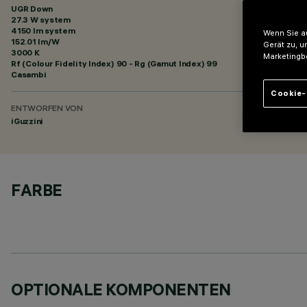
UGR Down
27.3 W system
4150 lm system
Wenn Sie au
152.01 lm/W
Gerät zu, u
3000 K
Marketingb
Rf (Colour Fidelity Index) 90 - Rg (Gamut Index) 99
Casambi
Cookie-
ENTWORFEN VON
iGuzzini
FARBE
OPTIONALE KOMPONENTEN