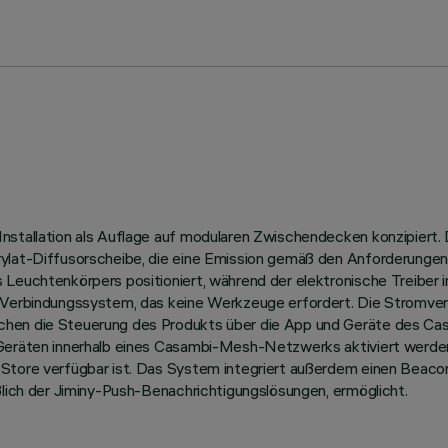
nstallation als Auflage auf modularen Zwischendecken konzipiert.
crylat-Diffusorscheibe, die eine Emission gemäß den Anforderunge
 Leuchtenkörpers positioniert, während der elektronische Treiber i
s Verbindungssystem, das keine Werkzeuge erfordert. Die Stromver
ichen die Steuerung des Produkts über die App und Geräte des Ca
 Geräten innerhalb eines Casambi-Mesh-Netzwerks aktiviert werde
Store verfügbar ist. Das System integriert außerdem einen Beacon
ßlich der Jiminy-Push-Benachrichtigungslösungen, ermöglicht.