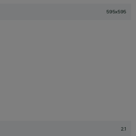
595x595
2.1