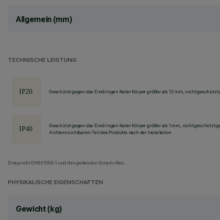
Allgemein (mm)
TECHNISCHE LEISTUNG
Geschützt gegen das Eindringen fester Körper größer als 12 mm, nicht geschützt
Geschützt gegen das Eindringen fester Körper größer als 1 mm, nicht geschützt 
Auf dem sichtbaren Teil des Produkts nach der Installation
Entspricht EN60598-1 und den geltenden Vorschriften.
PHYSIKALISCHE EIGENSCHAFTEN
Gewicht (kg)