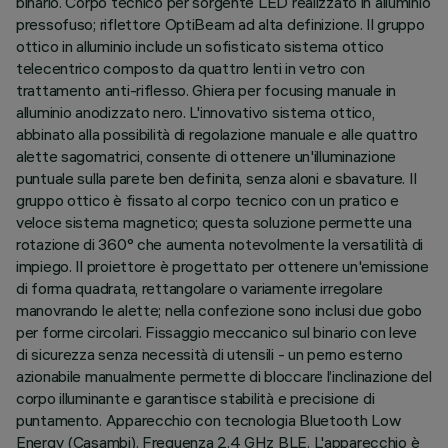
binario. Corpo tecnico per sorgente LED realizzato in alluminio
pressofuso; riflettore OptiBeam ad alta definizione. Il gruppo
ottico in alluminio include un sofisticato sistema ottico
telecentrico composto da quattro lenti in vetro con
trattamento anti-riflesso. Ghiera per focusing manuale in
alluminio anodizzato nero. L'innovativo sistema ottico,
abbinato alla possibilità di regolazione manuale e alle quattro
alette sagomatrici, consente di ottenere un'illuminazione
puntuale sulla parete ben definita, senza aloni e sbavature. Il
gruppo ottico è fissato al corpo tecnico con un pratico e
veloce sistema magnetico; questa soluzione permette una
rotazione di 360° che aumenta notevolmente la versatilità di
impiego. Il proiettore è progettato per ottenere un'emissione
di forma quadrata, rettangolare o variamente irregolare
manovrando le alette; nella confezione sono inclusi due gobo
per forme circolari. Fissaggio meccanico sul binario con leve
di sicurezza senza necessità di utensili - un perno esterno
azionabile manualmente permette di bloccare l’inclinazione del
corpo illuminante e garantisce stabilità e precisione di
puntamento. Apparecchio con tecnologia Bluetooth Low
Energy (Casambi). Frequenza 2.4 GHz BLE. L'apparecchio è