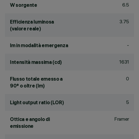
6.5
W sorgente
3.75
Efficienza luminosa
(valore reale)
-
lm in modalità emergenza
1631
Intensità massima (cd)
0
Flusso totale emesso a
90° o oltre (lm)
5
Light output ratio (LOR)
Framer
Ottica e angolo di
emissione