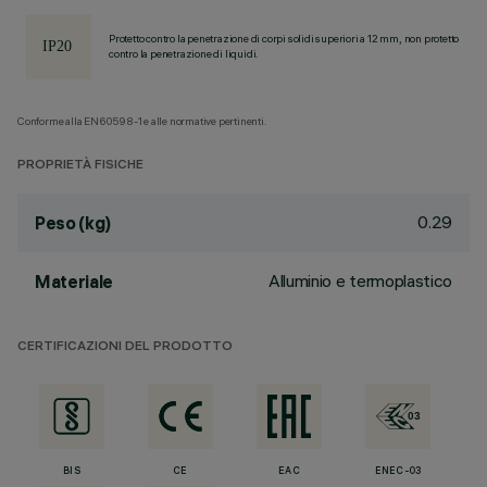
Protetto contro la penetrazione di corpi solidi superiori a 12 mm, non protetto
contro la penetrazione di liquidi.
Conforme alla EN60598-1 e alle normative pertinenti.
PROPRIETÀ FISICHE
0.29
Peso (kg)
Alluminio e termoplastico
Materiale
CERTIFICAZIONI DEL PRODOTTO
BIS
CE
EAC
ENEC-03