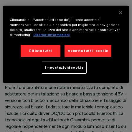
COMPONENTI OPZIONALI
Cliccando su “Accetta tutti i cookie”, l'utente accetta di
memorizzare i cookie sul dispositivo per migliorare la navigazione
del sito, analizzare l'utilizzo del sito e assistere nelle nostre attività
di marketing.
Ulteriori informazioni
DATI TECNICI
Rifiuta tutti
Accetta tutti i cookie
ULTIMO AGGIORNAMENTO: 03/08/2026
Impostazioni cookie
DESCRIZIONE
Proiettore profilatore orientabile miniaturizzato completo di
adattatore per installazione su binario a bassa tensione 48V -
versione con blocco meccanico dell’inclinazione e fissaggio di
sicurezza sul binario. L’adattatore in materiale termoplastico
include il circuito driver DC/DC con protocollo Bluetooth. La
tecnologia integrata «Bluetooth Casambi» permette di
regolare indipendentemente ogni modulo luminoso inserito sul