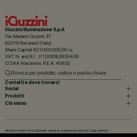
iGuzzini illuminazione S.p.A
Via Mariano Guzzini 37
62019 Recanati (Italy)
Share Capital €21.050.000,00 i.v.
VAT N. and R.I. : (IT)00082630435
CCIAA Macerata, R.E.A. 40632
Contatti e dove trovarci
Social
Prodotti
Chi siamo
PRIVACY
CERTIFICAZIONI
5 ANNI DI GARANZIA
WHISTLEBLOWING