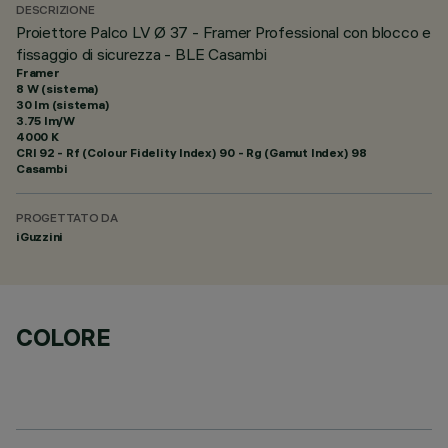
DESCRIZIONE
Proiettore Palco LV Ø 37 - Framer Professional con blocco e
fissaggio di sicurezza - BLE Casambi
Framer
8 W (sistema)
30 lm (sistema)
3.75 lm/W
4000 K
CRI
92
- Rf (Colour Fidelity Index) 90 - Rg (Gamut Index) 98
Casambi
PROGETTATO DA
iGuzzini
COLORE