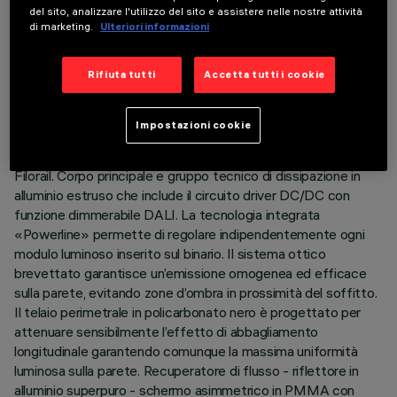
DATI TECNICI
del sito, analizzare l'utilizzo del sito e assistere nelle nostre attività
di marketing.
Ulteriori informazioni
ULTIMO AGGIORNAMENTO: 03/08/2026
Rifiuta tutti
Accetta tutti i cookie
DESCRIZIONE
Apparecchio miniaturizzato lineare ad incasso per sorgenti
Impostazioni cookie
LED, specializzato per illuminazione verticale delle pareti
completo di adattatore per installazione su binario 48V
Filorail. Corpo principale e gruppo tecnico di dissipazione in
alluminio estruso che include il circuito driver DC/DC con
funzione dimmerabile DALI. La tecnologia integrata
«Powerline» permette di regolare indipendentemente ogni
modulo luminoso inserito sul binario. Il sistema ottico
brevettato garantisce un’emissione omogenea ed efficace
sulla parete, evitando zone d’ombra in prossimità del soffitto.
Il telaio perimetrale in policarbonato nero è progettato per
attenuare sensibilmente l’effetto di abbagliamento
longitudinale garantendo comunque la massima uniformità
luminosa sulla parete. Recuperatore di flusso - riflettore in
alluminio superpuro - schermo asimmetrico in PMMA con