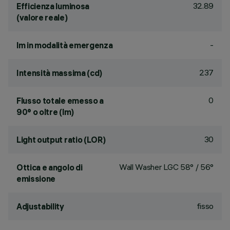
32.89
Efficienza luminosa
(valore reale)
-
lm in modalità emergenza
237
Intensità massima (cd)
0
Flusso totale emesso a
90° o oltre (lm)
30
Light output ratio (LOR)
Wall Washer LGC 58° / 56°
Ottica e angolo di
emissione
fisso
Adjustability