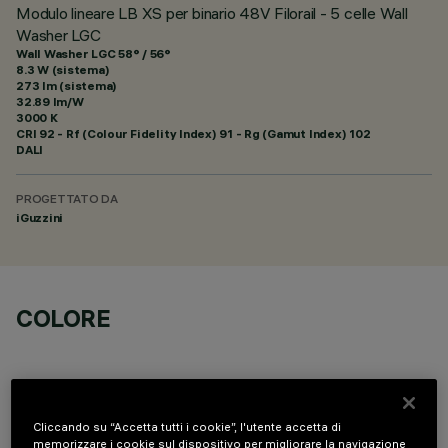
Modulo lineare LB XS per binario 48V Filorail - 5 celle Wall
Washer LGC
Wall Washer LGC 58° / 56°
8.3 W (sistema)
273 lm (sistema)
32.89 lm/W
3000 K
CRI
92
- Rf (Colour Fidelity Index) 91 - Rg (Gamut Index) 102
DALI
PROGETTATO DA
iGuzzini
COLORE
Cliccando su “Accetta tutti i cookie”, l'utente accetta di
memorizzare i cookie sul dispositivo per migliorare la navigazione