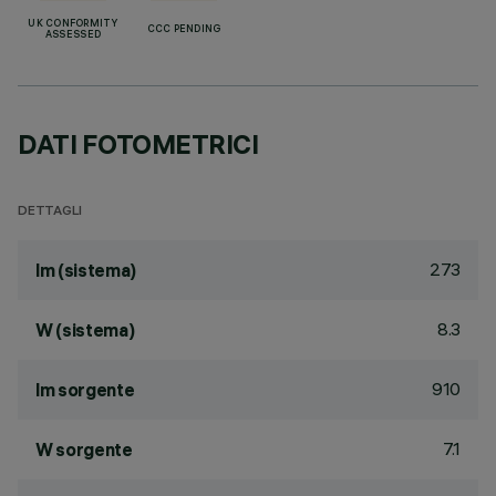
UK CONFORMITY
CCC PENDING
ASSESSED
DATI FOTOMETRICI
DETTAGLI
273
lm (sistema)
8.3
W (sistema)
910
lm sorgente
7.1
W sorgente