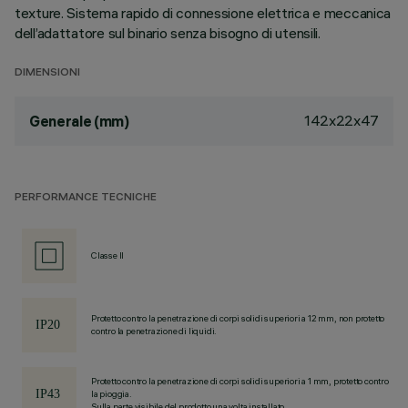
texture. Sistema rapido di connessione elettrica e meccanica
dell’adattatore sul binario senza bisogno di utensili.
DIMENSIONI
142x22x47
Generale (mm)
PERFORMANCE TECNICHE
Classe II
Protetto contro la penetrazione di corpi solidi superiori a 12 mm, non protetto
contro la penetrazione di liquidi.
Protetto contro la penetrazione di corpi solidi superiori a 1 mm, protetto contro
la pioggia.
Sulla parte visibile del prodotto una volta installato