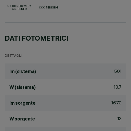
UK CONFORMITY
CCC PENDING
ASSESSED
DATI FOTOMETRICI
DETTAGLI
501
lm (sistema)
13.7
W (sistema)
1670
lm sorgente
13
W sorgente