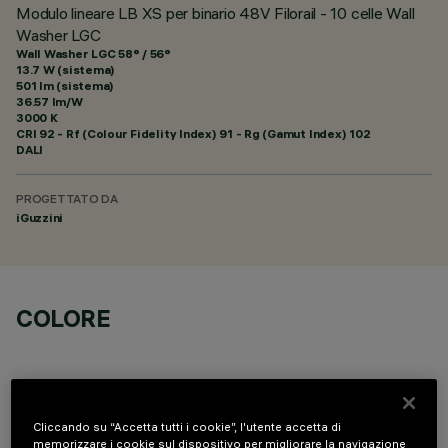
Modulo lineare LB XS per binario 48V Filorail - 10 celle Wall
Washer LGC
Wall Washer LGC 58° / 56°
13.7 W (sistema)
501 lm (sistema)
36.57 lm/W
3000 K
CRI
92
- Rf (Colour Fidelity Index) 91 - Rg (Gamut Index) 102
DALI
PROGETTATO DA
iGuzzini
COLORE
Cliccando su “Accetta tutti i cookie”, l'utente accetta di
memorizzare i cookie sul dispositivo per migliorare la navigazione