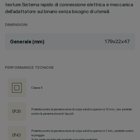
texture.Sistema rapido di connessione elettrica e meccanica
dell’adattatore sul binario senza bisogno di utensili.
DIMENSIONI
179x22x47
Generale (mm)
PERFORMANCE TECNICHE
Classe II
Protetto contro la penetrazione di corpi solidi superiori a 12 mm, non protetto
contro la penetrazione di liquidi.
Protetto contro la penetrazione di corpi solidi superiori a 1 mm, protetto contro
la pioggia.
Sulla parte visibile del prodotto una volta installato