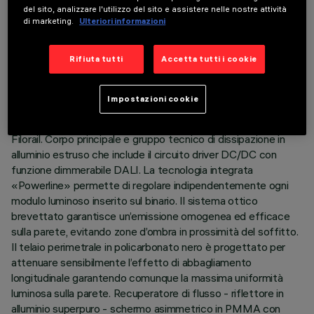
DATI TECNICI
del sito, analizzare l'utilizzo del sito e assistere nelle nostre attività
di marketing.
Ulteriori informazioni
ULTIMO AGGIORNAMENTO: 07/08/2026
Rifiuta tutti
Accetta tutti i cookie
DESCRIZIONE
Apparecchio miniaturizzato lineare ad incasso per sorgenti
Impostazioni cookie
LED, specializzato per illuminazione verticale delle pareti
completo di adattatore per installazione su binario 48V
Filorail. Corpo principale e gruppo tecnico di dissipazione in
alluminio estruso che include il circuito driver DC/DC con
funzione dimmerabile DALI. La tecnologia integrata
«Powerline» permette di regolare indipendentemente ogni
modulo luminoso inserito sul binario. Il sistema ottico
brevettato garantisce un’emissione omogenea ed efficace
sulla parete, evitando zone d’ombra in prossimità del soffitto.
Il telaio perimetrale in policarbonato nero è progettato per
attenuare sensibilmente l’effetto di abbagliamento
longitudinale garantendo comunque la massima uniformità
luminosa sulla parete. Recuperatore di flusso - riflettore in
alluminio superpuro - schermo asimmetrico in PMMA con