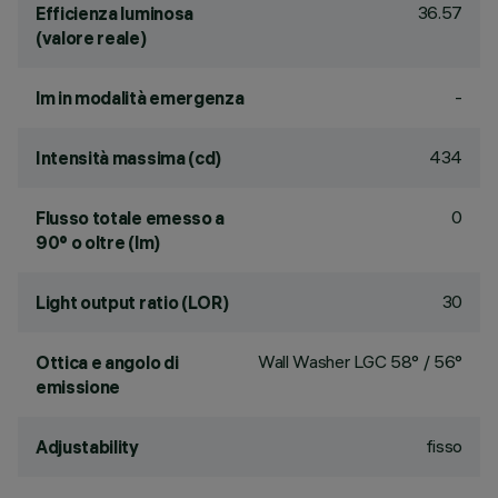
36.57
Efficienza luminosa
(valore reale)
-
lm in modalità emergenza
434
Intensità massima (cd)
0
Flusso totale emesso a
90° o oltre (lm)
30
Light output ratio (LOR)
Wall Washer LGC 58° / 56°
Ottica e angolo di
emissione
fisso
Adjustability