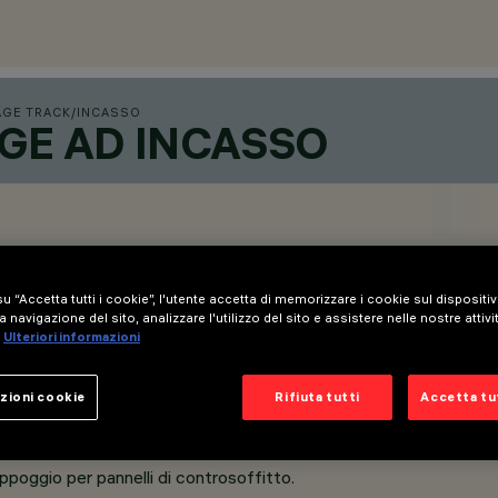
AGE TRACK
/
INCASSO
GE AD INCASSO
u “Accetta tutti i cookie”, l'utente accetta di memorizzare i cookie sul dispositi
a navigazione del sito, analizzare l'utilizzo del sito e assistere nelle nostre attivi
Ulteriori informazioni
zioni cookie
Rifiuta tutti
Accetta tut
mm.
ppoggio per pannelli di controsoffitto.