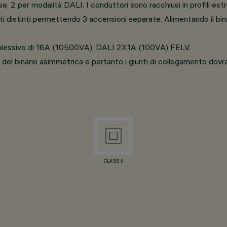
, 2 per modalità DALI. I conduttori sono racchiusi in profili estrusi
ti distinti permettendo 3 accensioni separate. Alimentando il bin
complessivo di 16A (10500VA), DALI 2X1A (100VA) FELV.
ra del binario asimmetrica e pertanto i giunti di collegamento dov
CLASS II