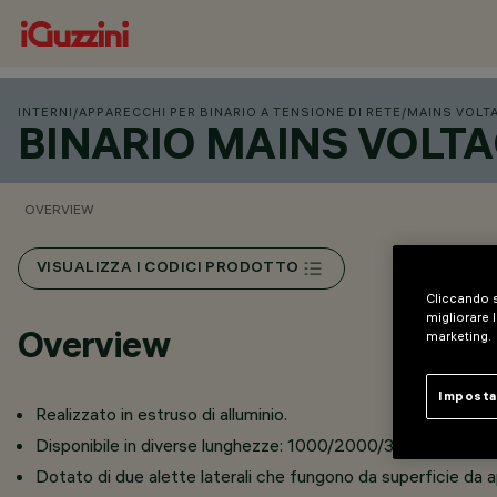
INTERNI
/
APPARECCHI PER BINARIO A TENSIONE DI RETE
/
MAINS VOLT
BINARIO MAINS VOLTA
OVERVIEW
VISUALIZZA I CODICI PRODOTTO
Cliccando s
migliorare l
Overview
marketing.
Imposta
Realizzato in estruso di alluminio.
Disponibile in diverse lunghezze: 1000/2000/3000/4000 
Dotato di due alette laterali che fungono da superficie da a