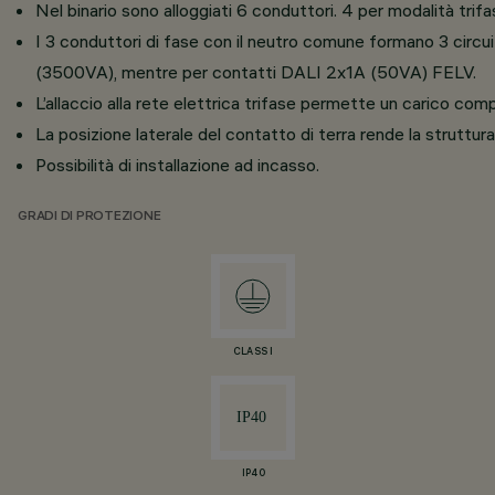
Nel binario sono alloggiati 6 conduttori. 4 per modalità trifase
I 3 conduttori di fase con il neutro comune formano 3 circui
(3500VA), mentre per contatti DALI 2x1A (50VA) FELV.
L’allaccio alla rete elettrica trifase permette un carico 
La posizione laterale del contatto di terra rende la struttu
Possibilità di installazione ad incasso.
GRADI DI PROTEZIONE
CLASS I
IP40