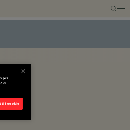
vo per
tà di
ti i cookie