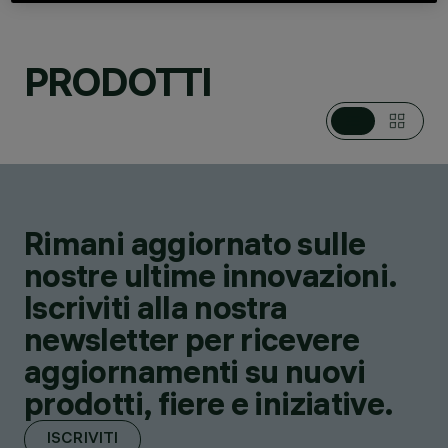
PRODOTTI
CATEGORIE
APPARECCHI PER
BINARIO A TENSIONE
DI RETE
DESIGN
IGUZZINI
Rimani aggiornato sulle
PRODOTTI
58
nostre ultime innovazioni.
Iscriviti alla nostra
newsletter per ricevere
aggiornamenti su nuovi
prodotti, fiere e iniziative.
ISCRIVITI