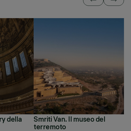
y della
Smriti Van. Il museo del
terremoto