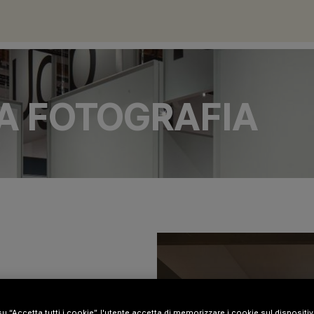
LA FOTOGRAFIA
 LUCHETTA (LOBBY AND
u “Accetta tutti i cookie”, l'utente accetta di memorizzare i cookie sul dispositi