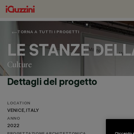
TORNA A TUTTI I PROGETTI
LE STANZE DEL
Culture
Dettagli del progetto
LOCALITÀ
VENICE, ITALY
LOCATION
ANNO
VENICE, ITALY
2022
PROGETTAZIONE ARCHITETTONICA
ANNO
STUDIO APML ARCHITETTI PEDRON / LA TEGOLA. PAOLO
2022
BOOKSHOP)
Cliccando s