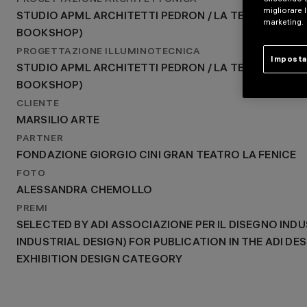
PROGETTAZIONE ARCHITETTONICA
PROGETTAZIONE ILLUMINOTECNICA
migliorare l
STUDIO APML ARCHITETTI PEDRON / LA TEGOLA. PAO
STUDIO APML ARCHITETTI PEDRON / LA TEGOLA. PAOLO
marketing.
BOOKSHOP)
BOOKSHOP)
PROGETTAZIONE ILLUMINOTECNICA
Imposta
STUDIO APML ARCHITETTI PEDRON / LA TEGOLA. PAO
BOOKSHOP)
CLIENTE
MARSILIO ARTE
PARTNER
FONDAZIONE GIORGIO CINI GRAN TEATRO LA FENICE
FOTO
ALESSANDRA CHEMOLLO
PREMI
SELECTED BY ADI ASSOCIAZIONE PER IL DISEGNO IND
INDUSTRIAL DESIGN) FOR PUBLICATION IN THE ADI DES
EXHIBITION DESIGN CATEGORY