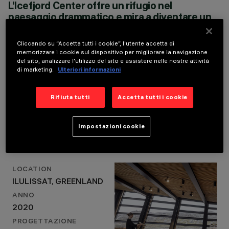
ANNO
L'Icefjord Center offre un rifugio nel
2020
paesaggio drammatico e mira a diventare un
PROGETTAZIONE
punto di raccolta naturale da cui è possibile
ARCHITETTONICA
sperimentare la scala infinita e non umana
DORTE MANDRUP
Cliccando su “Accetta tutti i cookie”, l'utente accetta di
della natura artica, la transizione tra oscurità e
ARKITEKTER
memorizzare i cookie sul dispositivo per migliorare la navigazione
luce, il sole di mezzanotte e le luci del nord
PROGETTAZIONE
del sito, analizzare l'utilizzo del sito e assistere nelle nostre attività
ILLUMINOTECNICA
di marketing.
Ulteriori informazioni
che danzano nel cielo.
FORTHELOVEOFLIGHT
DORTE MANDRUP ARKITEKTER
Rifiuta tutti
Accetta tutti i cookie
Dettagli del progetto
Impostazioni cookie
LOCATION
ILULISSAT, GREENLAND
ANNO
2020
PROGETTAZIONE