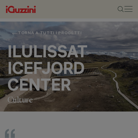
TORNA A TUTTI I PROGETTI
ILULISSAT
ICEFJORD
CENTER
Culture
LOCALITÀ
ILULISSAT,
GREENLAND