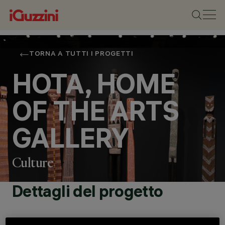
TORNA A TUTTI I PROGETTI
HOTA, HOME
OF THE ARTS
GALLERY
Culture
Dettagli del progetto
LOCALITÀ
GOLD COAST,