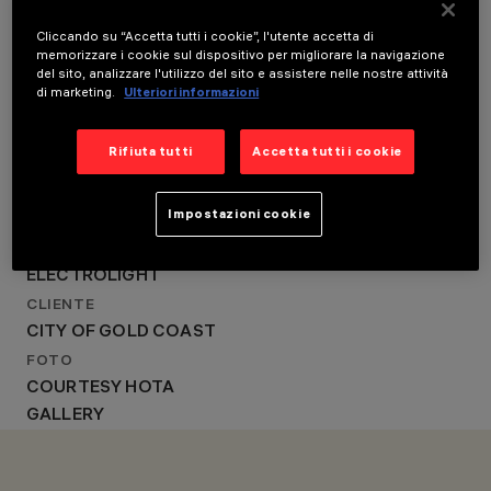
LOCATION
AUSTRALIA
ANNO
GOLD COAST,
Cliccando su “Accetta tutti i cookie”, l'utente accetta di
2020
memorizzare i cookie sul dispositivo per migliorare la navigazione
AUSTRALIA
PROGETTAZIONE
del sito, analizzare l'utilizzo del sito e assistere nelle nostre attività
ARCHITETTONICA
ANNO
di marketing.
Ulteriori informazioni
ARM ARCHITECTURE
2020
PROGETTAZIONE
PROGETTAZIONE
ILLUMINOTECNICA
Rifiuta tutti
Accetta tutti i cookie
ELECTROLIGHT
ARCHITETTONICA
ARM ARCHITECTURE
Impostazioni cookie
PROGETTAZIONE
ILLUMINOTECNICA
ELECTROLIGHT
CLIENTE
CITY OF GOLD COAST
FOTO
COURTESY HOTA
GALLERY