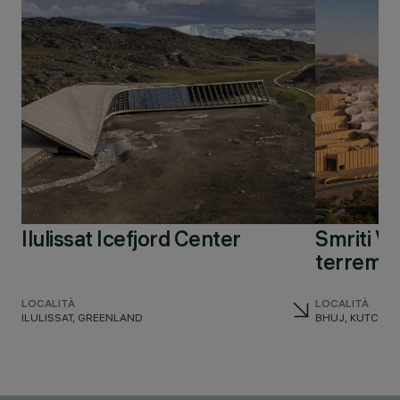
Ilulissat Icefjord Center
Smriti Va
terremo
LOCALITÀ
LOCALITÀ
ILULISSAT, GREENLAND
BHUJ, KUTCH, I