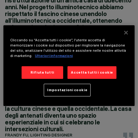
ristrutturazione di un’antica casa di duecento
PROGETTAZIONE
anni. Nel progetto illuminotecnico abbiamo
ARCHITETTONICA
rispettato il fascino cinese unendolo
YVONNE LIU
all’illuminotecnica occidentale, ottenendo
PROGETTAZIONE
ILLUMINOTECNICA
un'armoniosa fusione tra Oriente e
FRANDY FU
Occidente. Nel cortile del primo piano, le
increspature della piscina, le raffinate pareti
Cliccando su “Accetta tutti i cookie”, l'utente accetta di
memorizzare i cookie sul dispositivo per migliorare la navigazione
in mattoni e le sagome degli alberi sono
del sito, analizzare l'utilizzo del sito e assistere nelle nostre attività
delicatamente evidenziate dall'illuminazione,
di marketing.
Ulteriori informazioni
che ricorda un classico dipinto a inchiostro,
sereno e profondo. Al secondo piano, le linee
Rifiuta tutti
Accetta tutti i cookie
di luce create dai Trick, non solo enfatizzano
la bellezza della antica struttura della casa,
ma portano anche un pizzico di minimalismo
Impostazioni cookie
occidentale.Questo progetto è una fusione di
tecnologia e arte e, soprattutto, un dialogo tra
la cultura cinese e quella occidentale. La casa
degli antenati diventa uno spazio
esperienziale in cui si celebrano le
intersezioni culturali.
FRANDY FU, LIGHTING DESIGNER