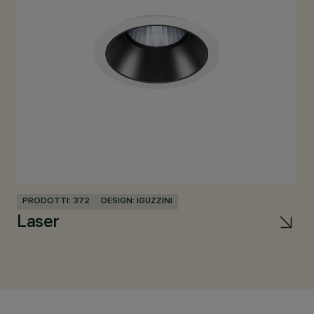
PRODOTTI: 372
DESIGN: IGUZZINI
PR
Laser
Tr