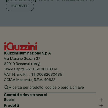
ISCRIVITI
iGuzzini illuminazione S.p.A
Via Mariano Guzzini 37
62019 Recanati (Italy)
Share Capital €21.050.000,00 i.v.
VAT N. and R.I. : (IT)00082630435
CCIAA Macerata, R.E.A. 40632
Contatti e dove trovarci
Social
Prodotti