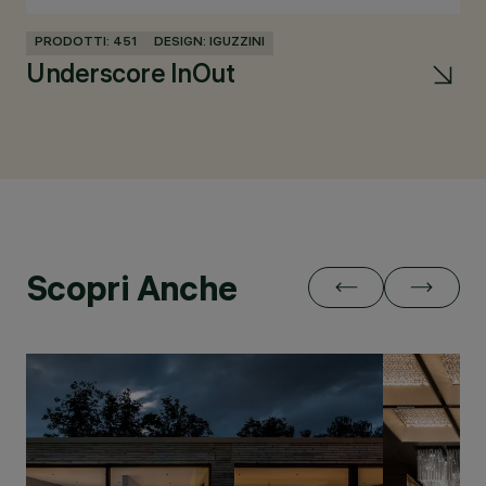
PRODOTTI: 451
DESIGN: IGUZZINI
PR
Underscore InOut
La
Scopri Anche