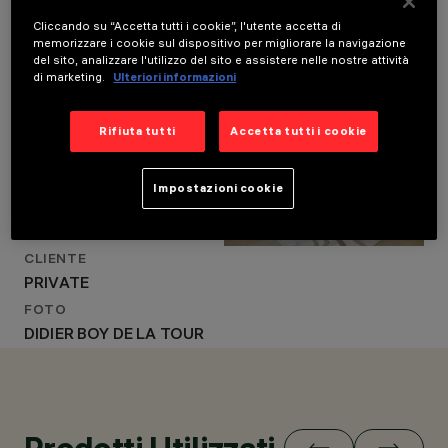
Cliccando su “Accetta tutti i cookie”, l'utente accetta di
memorizzare i cookie sul dispositivo per migliorare la navigazione
del sito, analizzare l'utilizzo del sito e assistere nelle nostre attività
LOCATION
LOCALITÀ
di marketing.
Ulteriori informazioni
NEUILLY-SUR-SEINE,
NEUILLY-SUR-SEINE,
FRANCE
FRANCE
Rifiuta tutti
Accetta tutti i cookie
ANNO
ANNO
2024
2024
PROGETTAZIONE
PROGETTAZIONE
ARCHITETTONICA
Impostazioni cookie
OLIVIER ROUX
ARCHITETTONICA
OLIVIER ROUX
CLIENTE
PRIVATE
FOTO
DIDIER BOY DE LA TOUR