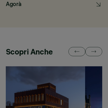
Agorà
W
Scopri Anche