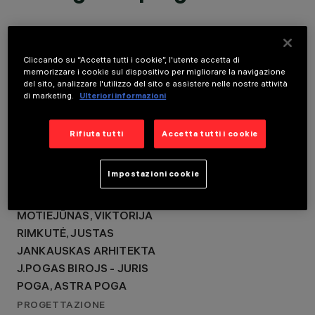
VILMA ADOMONYTĖ,
JONAS MOTIEJŪNAS,
VIKTORIJA RIMKUTĖ,
LOCATION
JUSTAS
VENTSPILS, LATVIA
Cliccando su “Accetta tutti i cookie”, l'utente accetta di
JANKAUSKAS
memorizzare i cookie sul dispositivo per migliorare la navigazione
ARHITEKTA J.POGAS
ANNO
del sito, analizzare l'utilizzo del sito e assistere nelle nostre attività
BIROJS - JURIS POGA,
2021
di marketing.
Ulteriori informazioni
ASTRA POGA
PROGETTAZIONE
PROGETTAZIONE
ARCHITETTONICA
ILLUMINOTECNICA
Rifiuta tutti
Accetta tutti i cookie
AUDRIUS AMBRASAS
SIA GAISMAS STILS
ARCHITECTS - AUDRIUS
Impostazioni cookie
AMBRASAS, VILMA
ADOMONYTĖ, JONAS
MOTIEJŪNAS, VIKTORIJA
RIMKUTĖ, JUSTAS
JANKAUSKAS ARHITEKTA
J.POGAS BIROJS - JURIS
POGA, ASTRA POGA
PROGETTAZIONE