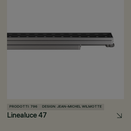
PRODOTTI: 796
DESIGN: JEAN-MICHEL WILMOTTE
PR
Linealuce 47
Pa