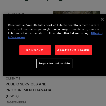
OTTAWA, CANADA
ANNO
2024
LOCATION
PROGETTAZIONE
OTTAWA, CANADA
ARCHITETTONICA
Cliccando su “Accetta tutti i cookie”, l'utente accetta di memorizzare i
DFS,
ANNO
cookie sul dispositivo per migliorare la navigazione del sito, analizzare
ARCHITECTURE49
2024
l'utilizzo del sito e assistere nelle nostre attività di marketing.
Ulteriori
INC.
informazioni
PROGETTAZIONE
PROGETTAZIONE
ARCHITETTONICA
ILLUMINOTECNICA
DFS, ARCHITECTURE49
LIGHTEMOTION
Rifiuta tutti
Accetta tutti i cookie
INC.
PROGETTAZIONE
Impostazioni cookie
ILLUMINOTECNICA
LIGHTEMOTION
CLIENTE
PUBLIC SERVICES AND
PROCUREMENT CANADA
(PSPC)
INGEGNERIA