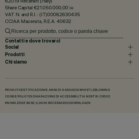
62019 Recanati (Italy)
Share Capital €21.050.000,00 i.v.
VAT N. and R.I. : (IT)00082630435
CCIAA Macerata, R.E.A. 40632
Contatti e dove trovarci
Social
Prodotti
Chi siamo
PRIVACY
CERTIFICAZIONI
5 ANNI DI GARANZIA
WHISTLEBLOWING
COOKIE POLICY
DICHIARAZIONE DI ACCESSIBILITÀ
I NOSTRI CODICI
KNOWLEDGE BASE (LOGIN NECESSARIO)
DOWNLOADS