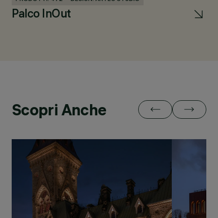
Palco InOut
Li
Scopri Anche