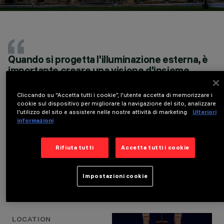
LOCALITÀ
Quando si progetta l'illuminazione esterna, è
OTTAWA, CANADA
ANNO
importante creare una visione d'insieme
2023
dell'edificio da lontano. Ciò richiede una
PROGETTAZIONE
comprensione approfondita dell'edificio nel
ARCHITETTONICA
Cliccando su “Accetta tutti i cookie”, l'utente accetta di memorizzare i
suo contesto più ampio, sia all'interno del
cookie sul dispositivo per migliorare la navigazione del sito, analizzare
RMA, SH ARCHITECTS
panorama urbano che nelle immediate
l'utilizzo del sito e assistere nelle nostre attività di marketing.
Ulteriori
PROGETTAZIONE
informazioni
ILLUMINOTECNICA
vicinanze.
LIGHTEMOTION
FRANÇOIS ROUPINIAN, LIGHTEMOTION
Rifiuta tutti
Accetta tutti i cookie
Impostazioni cookie
Dettagli del progetto
LOCATION