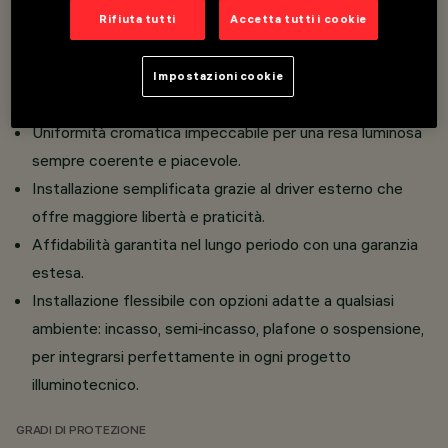
Efficienza energetica elevata pensata per ridurre i
Rifiuta tutti
Accetta tutti i cookie
consumi e ottimizzare le prestazioni.
Comfort visivo garantito con un controllo
Impostazioni cookie
dell’abbagliamento studiato per ambienti professionali.
Uniformità cromatica impeccabile per una resa luminosa
sempre coerente e piacevole.
Installazione semplificata grazie al driver esterno che
offre maggiore libertà e praticità.
Affidabilità garantita nel lungo periodo con una garanzia
estesa.
Installazione flessibile con opzioni adatte a qualsiasi
ambiente: incasso, semi‑incasso, plafone o sospensione,
per integrarsi perfettamente in ogni progetto
illuminotecnico.
GRADI DI PROTEZIONE