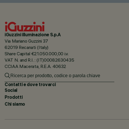
iGuzzini illuminazione S.p.A
Via Mariano Guzzini 37
62019 Recanati (Italy)
Share Capital €21.050.000,00 i.v.
VAT N. and R.I. : (IT)00082630435
CCIAA Macerata, R.E.A. 40632
Contatti e dove trovarci
Social
Prodotti
Chi siamo