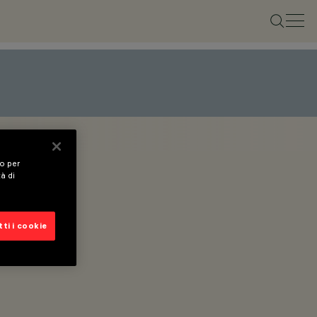
vo per
tà di
ti i cookie