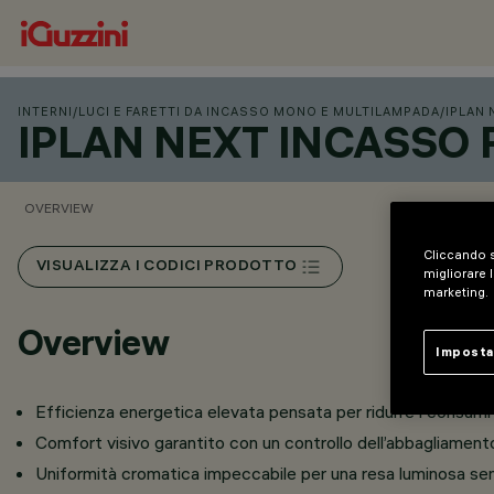
INTERNI
/
LUCI E FARETTI DA INCASSO MONO E MULTILAMPADA
/
IPLAN 
IPLAN NEXT INCASSO
OVERVIEW
Cliccando s
VISUALIZZA I CODICI PRODOTTO
migliorare l
marketing.
Overview
Imposta
Efficienza energetica elevata pensata per ridurre i consumi 
Comfort visivo garantito con un controllo dell’abbagliamento
Uniformità cromatica impeccabile per una resa luminosa se