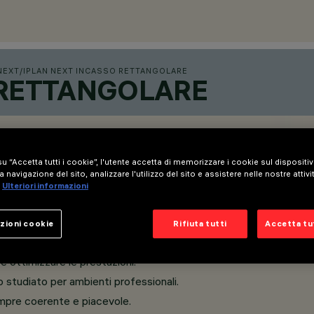
NEXT
/
IPLAN NEXT INCASSO RETTANGOLARE
 RETTANGOLARE
u “Accetta tutti i cookie”, l'utente accetta di memorizzare i cookie sul dispositi
a navigazione del sito, analizzare l'utilizzo del sito e assistere nelle nostre attivi
Ulteriori informazioni
zioni cookie
Rifiuta tutti
Accetta tut
e ottimizzare le prestazioni.
 studiato per ambienti professionali.
mpre coerente e piacevole.