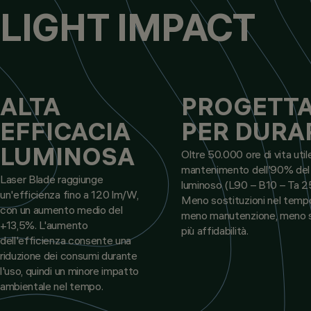
LIGHT IMPACT
ALTA
PROGETT
EFFICACIA
PER DURA
LUMINOSA
Oltre 50.000 ore di vita util
mantenimento dell'90% del 
Laser Blade raggiunge
luminoso (L90 – B10 – Ta 2
un'efficienza fino a 120 lm/W,
Meno sostituzioni nel tempo
con un aumento medio del
meno manutenzione, meno s
+13,5%. L'aumento
più affidabilità.
dell'efficienza consente una
riduzione dei consumi durante
l'uso, quindi un minore impatto
ambientale nel tempo.