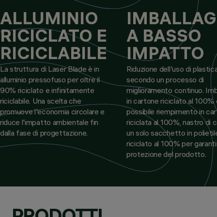
ALLUMINIO
IMBALLAG
RICICLATO E
A BASSO
RICICLABILE
IMPATTO
La struttura di Laser Blade è in
Riduzione dell'uso di plastica
alluminio pressofuso per oltre il
secondo un processo di
90% riciclato e infinitamente
miglioramento continuo. Imb
riciclabile. Una scelta che
in cartone riciclato al 100%
promuove l'economia circolare e
possibile riempimento in car
riduce l'impatto ambientale fin
riciclata al 100%, nastro di 
dalla fase di progettazione.
un solo sacchetto in polieti
riciclato al 100% per garanti
protezione del prodotto.
PRODOTTI