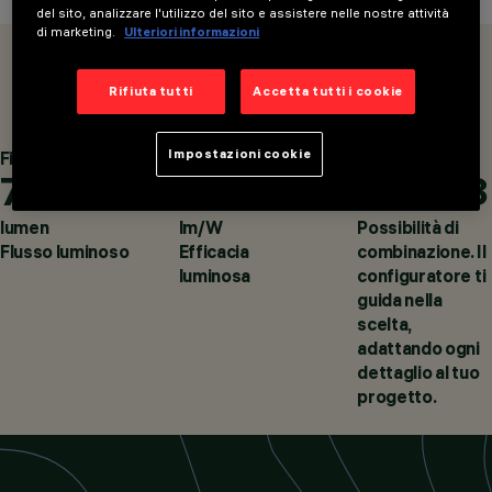
del sito, analizzare l'utilizzo del sito e assistere nelle nostre attività
di marketing.
Ulteriori informazioni
OVERVIEW
PRODOTTI
Rifiuta tutti
Accetta tutti i cookie
CATEGORIE
LUCI E FARETTI DA
Impostazioni cookie
Fino a
Fino a
Disponibili
7.400
120
16.898
INCASSO MONO E
MULTILAMPADA
DESIGN
lumen
lm/W
Possibilità di
IGUZZINI
Flusso luminoso
Efficacia
combinazione. Il
PRODOTTI
luminosa
configuratore ti
569
guida nella
scelta,
adattando ogni
dettaglio al tuo
progetto.