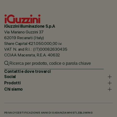
iGuzzini illuminazione S.p.A
Via Mariano Guzzini 37
62019 Recanati (Italy)
Share Capital €21.050.000,00 i.v.
VAT N. and R.I. : (IT)00082630435
CCIAA Macerata, R.E.A. 40632
Contatti e dove trovarci
Social
Prodotti
Chi siamo
PRIVACY
CERTIFICAZIONI
5 ANNI DI GARANZIA
WHISTLEBLOWING