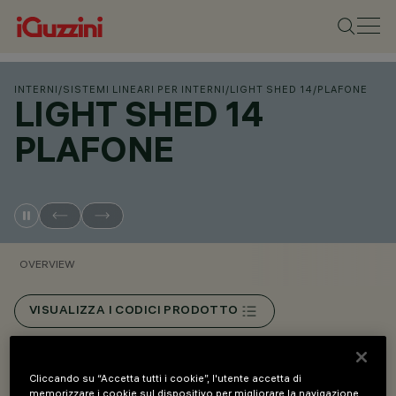
INTERNI
/
SISTEMI LINEARI PER INTERNI
/
LIGHT SHED 14
/
PLAFONE
LIGHT SHED 14
PLAFONE
OVERVIEW
VISUALIZZA I CODICI PRODOTTO
Overview
Cliccando su “Accetta tutti i cookie”, l'utente accetta di
memorizzare i cookie sul dispositivo per migliorare la navigazione