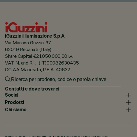
iGuzzini illuminazione S.p.A
Via Mariano Guzzini 37
62019 Recanati (Italy)
Share Capital €21.050.000,00 i.v.
VAT N. and R.I. : (IT)00082630435
CCIAA Macerata, R.E.A. 40632
Contatti e dove trovarci
Social
Prodotti
Chi siamo