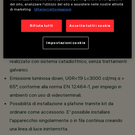
del sito, analizzare l'utilizzo del sito e assistere nelle nostre attività
di marketing.
Ulteriori informazioni
Apparecchi di diverse lunghezze completi di LED ad alta
efficienza.
Rifiuta tutti
Accetta tutti i cookie
Corpo realizzato in estruso di alluminio verniciato, raster
realizzato in materiale termoplastico con finitura bianca o
Impostazioni cookie
tecnologia "Opti Diamond" raster brevettato in
materiale termoplastico texturizzato traslucido,
realizzato con sistema catadiottrico, senza trattamenti
galvanici.
Emissione luminosa down, UGR<19 L<3000 cd/mq α >
65°, conforme alla norma EN 12464-1, per impiego in
ambienti con uso di videoterminali.
Possibilità di installazione a plafone tramite kit da
ordinare come accessorio. E' possibile installare
l'apparecchio singolarmente o in fila continua creando
una linea di luce ininterrotta.