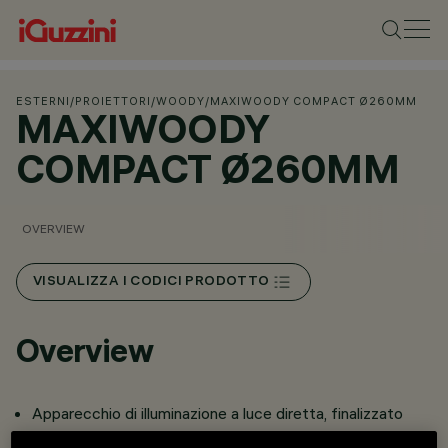
ESTERNI
/
PROIETTORI
/
WOODY
/
MAXIWOODY COMPACT Ø260MM
MAXIWOODY
COMPACT Ø260MM
OVERVIEW
VISUALIZZA I CODICI PRODOTTO
Overview
Apparecchio di illuminazione a luce diretta, finalizzato
all’impiego di sorgenti luminose ad alogenuri metallici