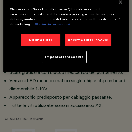
e LED.
Cliccando su “Accetta tutti i cookie”, l'utente accetta di
Installazione a terreno, parete (tramite fisher) e su
memorizzare i cookie sul dispositivo per migliorare la navigazione
del sito, analizzare l'utilizzo del sito e assistere nelle nostre attività
sistemi da palo.
di marketing.
Ulteriori informazioni
Costituito da vano ottico e staffa.
Vano ottico e cornice in lega di alluminio; vetro di chiusura
Rifiuta tutti
Accetta tutti i cookie
sodicocalcico temprato, trasparente incolore, spessore
4 mm; riflettore in alluminio superpuro.
Impostazioni cookie
Doppia orientabilità del vano ottico.
Scala graduata con blocco meccanico del puntamento.
Versioni LED monocromatico single chip e chip on board
dimmerabile 1-10V.
Apparecchio predisposto per cablaggio passante.
Tutte le viti utilizzate sono in acciaio inox A2.
GRADI DI PROTEZIONE