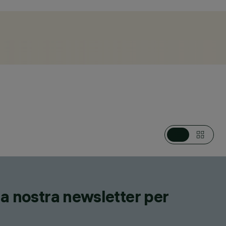
CATEGORIE
PROIETTORI MULTIPLI DA PALO / PARETE, PROIETTORI
DESIGN
MARIO CUCINELLA
PRODOTTI
144
lla nostra newsletter per