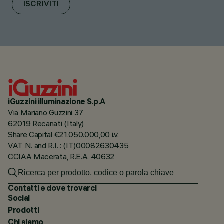
ISCRIVITI
iGuzzini illuminazione S.p.A
Via Mariano Guzzini 37
62019 Recanati (Italy)
Share Capital €21.050.000,00 i.v.
VAT N. and R.I. : (IT)00082630435
CCIAA Macerata, R.E.A. 40632
Contatti e dove trovarci
Social
Prodotti
Chi siamo