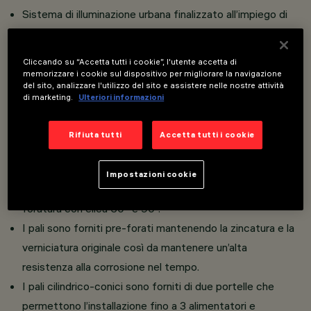
Sistema di illuminazione urbana finalizzato all’impiego di
sorgenti a LED.
Installazione su pali pre-forati tramite flangia dal design
Cliccando su “Accetta tutti i cookie”, l'utente accetta di
minimale e bracci singolo o doppio per pali cilindrico-
memorizzare i cookie sul dispositivo per migliorare la navigazione
del sito, analizzare l'utilizzo del sito e assistere nelle nostre attività
conici Ø102 - Ø120mm.
di marketing.
Ulteriori informazioni
Pali cilindrico-conici pre-forati con gruppo di fori formati
da: 2 fori con inserti in ottone per l'installazione della
Rifiuta tutti
Accetta tutti i cookie
flangia e 1 foro con gommino per il passaggio del cavo
del prodotto installato.
Impostazioni cookie
Sono disponibili forature verticali, forature orizzontali,
foratura con elica 60° e 90°.
I pali sono forniti pre-forati mantenendo la zincatura e la
verniciatura originale così da mantenere un’alta
resistenza alla corrosione nel tempo.
I pali cilindrico-conici sono forniti di due portelle che
permettono l’installazione fino a 3 alimentatori e