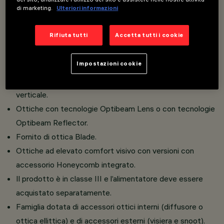
di marketing.
Ulteriori informazioni
Costituito da vano ottico, snodo e basetta in
pressofusione di alluminio e vetro temprato.
Rifiuta tutti
Accetta tutti i cookie
La cornice frontale decorativa in materiale plastico deve
essere acquistata separatamente.
Impostazioni cookie
Possibile rotazione di 360° sul piano orizzontale grazie
alla rotazione della basetta e da +60° a -90° sul piano
verticale.
Ottiche con tecnologie Optibeam Lens o con tecnologie
Optibeam Reflector.
Fornito di ottica Blade.
Ottiche ad elevato comfort visivo con versioni con
accessorio Honeycomb integrato.
Il prodotto è in classe III e l’alimentatore deve essere
acquistato separatamente.
Famiglia dotata di accessori ottici interni (diffusore o
ottica ellittica) e di accessori esterni (visiera e snoot).