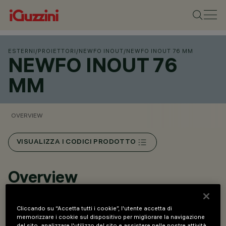
ESTERNI
/
PROIETTORI
/
NEWFO INOUT
/
NEWFO INOUT 76 MM
NEWFO INOUT 76
MM
OVERVIEW
VISUALIZZA I CODICI PRODOTTO
Overview
Proiettore per applicazione outdoor.
Cliccando su “Accetta tutti i cookie”, l'utente accetta di
memorizzare i cookie sul dispositivo per migliorare la navigazione
Installazione a pavimento, a parete e a soffitto.
del sito, analizzare l'utilizzo del sito e assistere nelle nostre attività