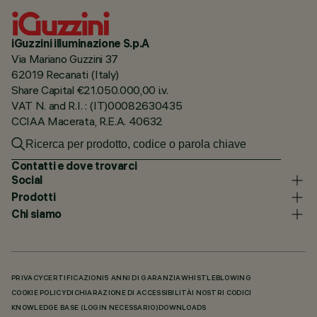
iGuzzini illuminazione S.p.A
Via Mariano Guzzini 37
62019 Recanati (Italy)
Share Capital €21.050.000,00 i.v.
VAT N. and R.I. : (IT)00082630435
CCIAA Macerata, R.E.A. 40632
Contatti e dove trovarci
Social
Prodotti
Chi siamo
PRIVACY
CERTIFICAZIONI
5 ANNI DI GARANZIA
WHISTLEBLOWING
COOKIE POLICY
DICHIARAZIONE DI ACCESSIBILITÀ
I NOSTRI CODICI
KNOWLEDGE BASE (LOGIN NECESSARIO)
DOWNLOADS