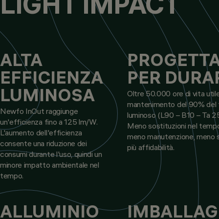
LIGHT IMPACT
ALTA
PROGETT
EFFICIENZA
PER DURA
LUMINOSA
Oltre 50.000 ore di vita util
mantenimento del 90% del 
Newfo InOut raggiunge
luminoso (L90 – B10 – Ta 2
un'efficienza fino a 125 lm/W.
Meno sostituzioni nel tempo
L'aumento dell'efficienza
meno manutenzione, meno s
consente una riduzione dei
più affidabilità.
consumi durante l'uso, quindi un
minore impatto ambientale nel
tempo.
ALLUMINIO
IMBALLAG