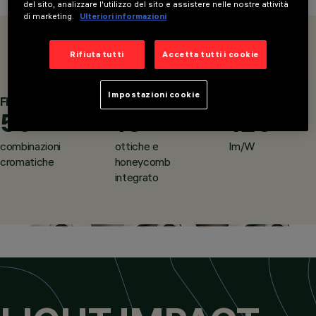
del sito, analizzare l'utilizzo del sito e assistere nelle nostre attività
di marketing.
Ulteriori informazioni
OVERVIEW
PRODOTTI
Rifiuta tutti
Accetta tutti i cookie
Impostazioni cookie
Fino a
Fino a
Fino a
50
18
125
CATEGORIE
combinazioni
ottiche e
lm/W
PROIETTORI
cromatiche
honeycomb
DESIGN
integrato
IGUZZINI