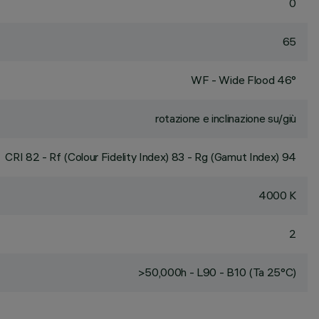
0
65
WF - Wide Flood 46°
rotazione e inclinazione su/giù
CRI
82
- Rf (Colour Fidelity Index) 83 - Rg (Gamut Index) 94
4000 K
2
>50,000h - L90 - B10 (Ta 25°C)