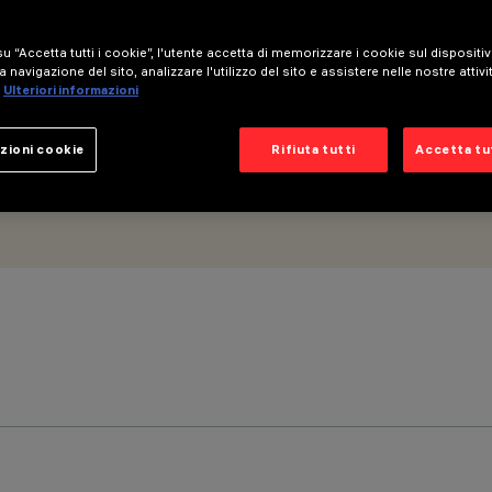
merabile DALI - Wide Flood
u “Accetta tutti i cookie”, l'utente accetta di memorizzare i cookie sul dispositi
a navigazione del sito, analizzare l'utilizzo del sito e assistere nelle nostre attivi
Ulteriori informazioni
zioni cookie
Rifiuta tutti
Accetta tut