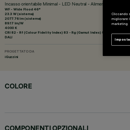
Incasso orientabile Minimal - LED Neutral - Alimentazione dim
WF - Wide Flood 46°
23.3 W (sistema)
Cliccando s
2077.76 lm (sistema)
migliorare l
89.17 lm/W
marketing.
4000 K
CRI
82
- Rf (Colour Fidelity Index) 83 - Rg (Gamut Index) 94
DALI
Imposta
PROGETTATO DA
iGuzzini
COLORE
COMPONENTI OPZIONALI