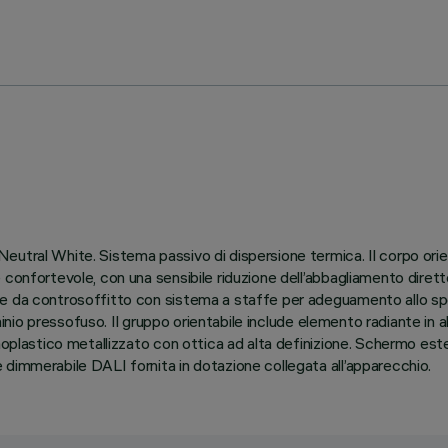
tral White. Sistema passivo di dispersione termica. Il corpo orienta
e confortevole, con una sensibile riduzione dell’abbagliamento dir
re da controsoffitto con sistema a staffe per adeguamento allo spe
uminio pressofuso. Il gruppo orientabile include elemento radiante in a
rmoplastico metallizzato con ottica ad alta definizione. Schermo est
dimmerabile DALI fornita in dotazione collegata all’apparecchio.