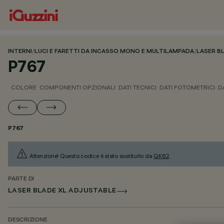
INTERNI
/
LUCI E FARETTI DA INCASSO MONO E MULTILAMPADA
/
LASER B
P767
COLORE
COMPONENTI OPZIONALI
DATI TECNICI
DATI FOTOMETRICI
D
P767
Attenzione! Questo codice è stato sostituito da
QK62
.
PARTE DI
LASER BLADE XL ADJUSTABLE
DESCRIZIONE