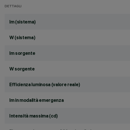
DETTAGLI
lm (sistema)
W (sistema)
lm sorgente
W sorgente
Efficienza luminosa (valore reale)
lm in modalità emergenza
Intensità massima (cd)