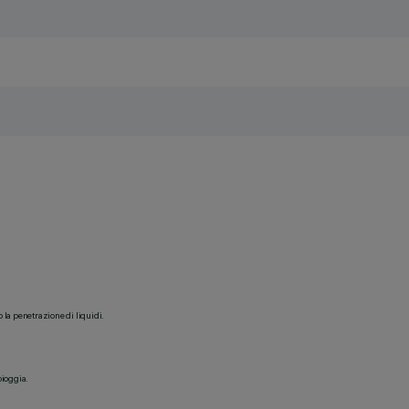
o la penetrazione di liquidi.
pioggia.