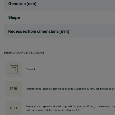
Generale (mm)
Shape
Recessed hole dimensions (mm)
PERFORMANCE TECNICHE
Classe II
Protetto contro la penetrazione di corpi solidi superiori a 12 mm, non protetto contr
Protetto contro la penetrazione di corpi solidi superiori a 12 mm, protetto contro la 
Sulla parte visibile del prodotto una volta installato