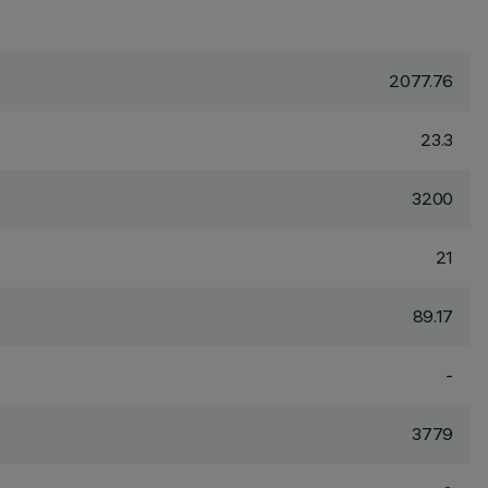
2077.76
23.3
3200
21
89.17
-
3779