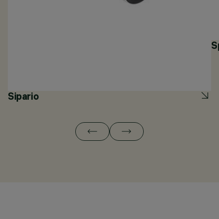
S
Sipario