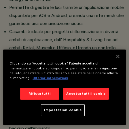
Permette di gestire le luci tramite un'applicazione mobile
disponibile per iOS e Android, creando una rete mesh che
garantisce una comunicazione sicura.
Casambi è ideale per progetti di illuminazione in diversi
ambiti di applicazione, dall' Hospitality & Living fino ad
ambiti Retail, Museali e Ufficio, offrendo un controllo
intuitivo e flessibile dei sistemi di illuminazione.
Sono disponibili sensori di movimento e lux per binari a
Cliccando su “Accetta tutti i cookie”, l'utente accetta di
memorizzare i cookie sul dispositivo per migliorare la navigazione
tensione di rete e 48V così come pulsanti e interfacce
del sito, analizzare l'utilizzo del sito e assistere nelle nostre attività
di marketing.
Ulteriori informazioni
Bluetooth-DALI per la creazione di reti ibride. I
dispositivi Casambi comunicano con gli apparecchi di
Rifiuta tutti
Accetta tutti i cookie
illuminazione dotati di tecnologia Casambi integrata.
Tutte le varie configurazioni di programmazione, gli
Impostazioni cookie
scenari, i gruppi creati, i profili degli utenti sono salvati in
uno spazio cloud al fine di avere sempre a disposizione un
backup dell'impianto.