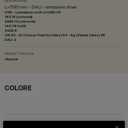
DESCRIZIONE
L=1195 mm - DALI - emissione down
UGR - Luminance control UGR<19
18.5 W (sistema)
2660 lm (sistema)
143.78 lm/W
4000 K
CRI
82
- Rf (Colour Fidelity Index) 84 - Rg (Gamut Index) 95
DALI-2
PROGETTATO DA
iGuzzini
COLORE