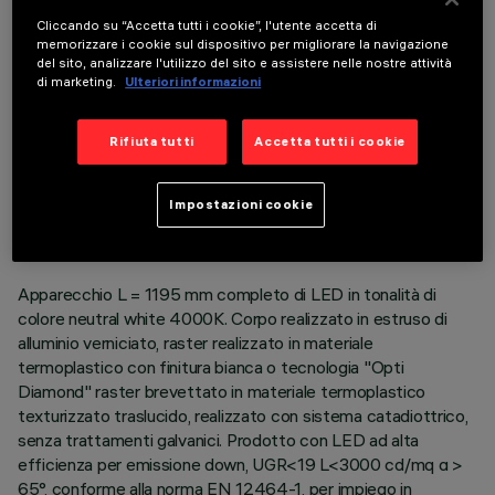
COMPONENTI OPZIONALI
Cliccando su “Accetta tutti i cookie”, l'utente accetta di
memorizzare i cookie sul dispositivo per migliorare la navigazione
del sito, analizzare l'utilizzo del sito e assistere nelle nostre attività
di marketing.
Ulteriori informazioni
Rifiuta tutti
Accetta tutti i cookie
DATI TECNICI
ULTIMO AGGIORNAMENTO: 06/08/2026
Impostazioni cookie
DESCRIZIONE
Apparecchio L = 1195 mm completo di LED in tonalità di
colore neutral white 4000K. Corpo realizzato in estruso di
alluminio verniciato, raster realizzato in materiale
termoplastico con finitura bianca o tecnologia "Opti
Diamond" raster brevettato in materiale termoplastico
texturizzato traslucido, realizzato con sistema catadiottrico,
senza trattamenti galvanici. Prodotto con LED ad alta
efficienza per emissione down, UGR<19 L<3000 cd/mq α >
65°, conforme alla norma EN 12464-1, per impiego in