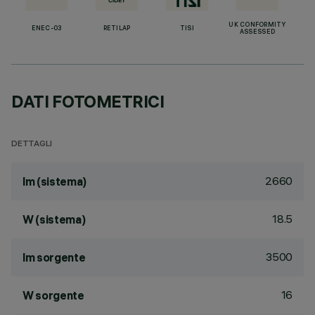
UK CONFORMITY
ENEC-03
RETILAP
TISI
ASSESSED
DATI FOTOMETRICI
DETTAGLI
2660
lm (sistema)
18.5
W (sistema)
3500
lm sorgente
16
W sorgente