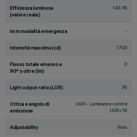
143.78
Efficienza luminosa
(valore reale)
-
lm in modalità emergenza
1703
Intensità massima (cd)
0
Flusso totale emesso a
90° o oltre (lm)
76
Light output ratio (LOR)
UGR - Luminance control
Ottica e angolo di
UGR<19
emissione
fisso
Adjustability