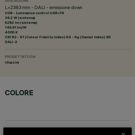
DESCRIZIONE
L=2383 mm - DALI - emissione down
UGR - Luminance control UGR<19
36.2 W (sistema)
5282 lm (sistema)
145.91 lm/W
4000 K
CRI
82
- Rf (Colour Fidelity Index) 84 - Rg (Gamut Index) 95
DALI-2
PROGETTATO DA
iGuzzini
COLORE