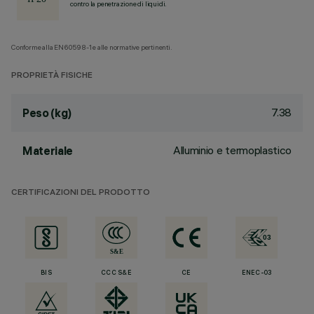
contro la penetrazione di liquidi.
Conforme alla EN60598-1 e alle normative pertinenti.
PROPRIETÀ FISICHE
7.38
Peso (kg)
Alluminio e termoplastico
Materiale
CERTIFICAZIONI DEL PRODOTTO
BIS
CCC S&E
CE
ENEC-03