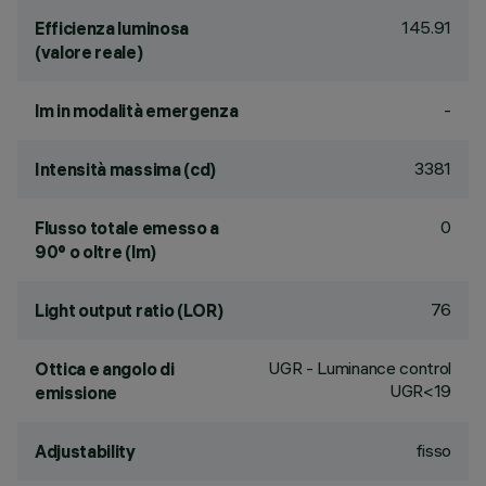
145.91
Efficienza luminosa
(valore reale)
-
lm in modalità emergenza
3381
Intensità massima (cd)
0
Flusso totale emesso a
90° o oltre (lm)
76
Light output ratio (LOR)
UGR - Luminance control
Ottica e angolo di
UGR<19
emissione
fisso
Adjustability