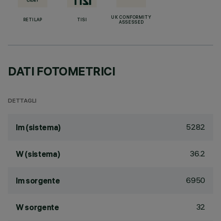
UK CONFORMITY
RETILAP
TISI
ASSESSED
DATI FOTOMETRICI
DETTAGLI
5282
lm (sistema)
36.2
W (sistema)
6950
lm sorgente
32
W sorgente