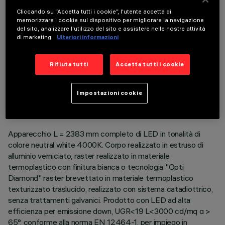
COMPONENTI OPZIONALI
Cliccando su “Accetta tutti i cookie”, l'utente accetta di
memorizzare i cookie sul dispositivo per migliorare la navigazione
del sito, analizzare l'utilizzo del sito e assistere nelle nostre attività
di marketing.
Ulteriori informazioni
Rifiuta tutti
Accetta tutti i cookie
DATI TECNICI
ULTIMO AGGIORNAMENTO: 06/08/2026
Impostazioni cookie
DESCRIZIONE
Apparecchio L = 2383 mm completo di LED in tonalità di
colore neutral white 4000K. Corpo realizzato in estruso di
alluminio verniciato, raster realizzato in materiale
termoplastico con finitura bianca o tecnologia "Opti
Diamond" raster brevettato in materiale termoplastico
texturizzato traslucido, realizzato con sistema catadiottrico,
senza trattamenti galvanici. Prodotto con LED ad alta
efficienza per emissione down, UGR<19 L<3000 cd/mq α >
65°, conforme alla norma EN 12464-1, per impiego in