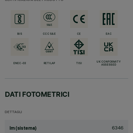
CERTIFICAZIONI DEL PRODOTTO
BIS
CCC S&E
CE
EAC
UK CONFORMITY
ENEC-03
RETILAP
TISI
ASSESSED
DATI FOTOMETRICI
DETTAGLI
6346
lm (sistema)