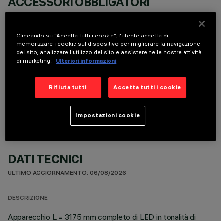
ACCESSORI OBBLIGATORI
È necessario ordinare uno degli accessori obbligatori per installare e utilizzare correttamente il
prodotto:
Cliccando su “Accetta tutti i cookie”, l'utente accetta di
memorizzare i cookie sul dispositivo per migliorare la navigazione
del sito, analizzare l'utilizzo del sito e assistere nelle nostre attività
di marketing.
Ulteriori informazioni
COMPONENTI OPZIONALI
Rifiuta tutti
Accetta tutti i cookie
Impostazioni cookie
DATI TECNICI
ULTIMO AGGIORNAMENTO: 06/08/2026
DESCRIZIONE
Apparecchio L = 3175 mm completo di LED in tonalità di