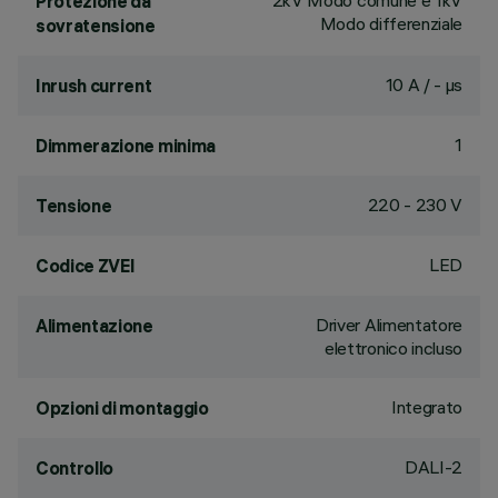
2kV Modo comune e 1kV
Protezione da
Modo differenziale
sovratensione
10 A / - µs
Inrush current
1
Dimmerazione minima
220 - 230 V
Tensione
LED
Codice ZVEI
Driver Alimentatore
Alimentazione
elettronico incluso
Integrato
Opzioni di montaggio
DALI-2
Controllo