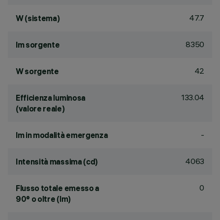
47.7
W (sistema)
8350
lm sorgente
42
W sorgente
133.04
Efficienza luminosa
(valore reale)
-
lm in modalità emergenza
4063
Intensità massima (cd)
0
Flusso totale emesso a
90° o oltre (lm)