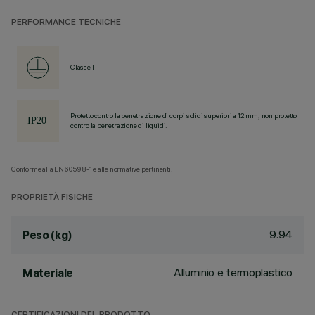
PERFORMANCE TECNICHE
Classe I
Protetto contro la penetrazione di corpi solidi superiori a 12 mm, non protetto
contro la penetrazione di liquidi.
Conforme alla EN60598-1 e alle normative pertinenti.
PROPRIETÀ FISICHE
9.94
Peso (kg)
Alluminio e termoplastico
Materiale