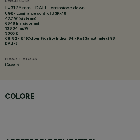
DESCRIZIONE
L=3175 mm - DALI - emissione down
UGR - Luminance control UGR<19
47.7 W (sistema)
6346 lm (sistema)
133.04 lm/W
3000 K
CRI
82
- Rf (Colour Fidelity Index) 84 - Rg (Gamut Index) 98
DALI-2
PROGETTATO DA
iGuzzini
COLORE