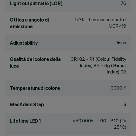
76
Light output ratio (LOR)
UGR - Luminance control
Ottica e angolo di
UGR<19
emissione
fisso
Adjustability
CRI
82
- Rf (Colour Fidelity
Qualità del colore della
Index) 84 - Rg (Gamut
luce
Index) 98
3000 K
Temperatura di colore
3
MacAdam Step
>50,000h - L90 - B10 (Ta
Lifetime LED 1
25°C)