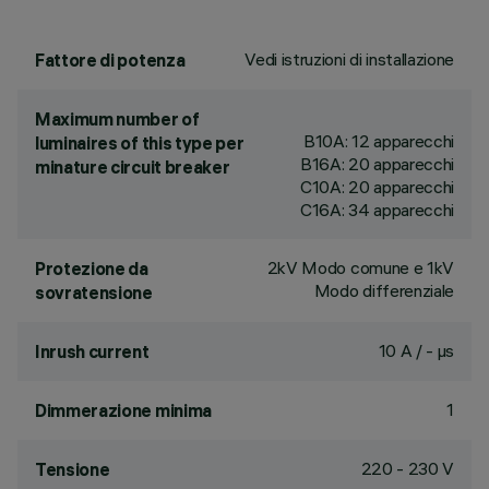
Vedi istruzioni di installazione
Fattore di potenza
Maximum number of
B10A: 12 apparecchi
luminaires of this type per
B16A: 20 apparecchi
minature circuit breaker
C10A: 20 apparecchi
C16A: 34 apparecchi
2kV Modo comune e 1kV
Protezione da
Modo differenziale
sovratensione
10 A / - µs
Inrush current
1
Dimmerazione minima
220 - 230 V
Tensione