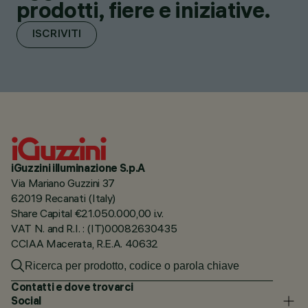
prodotti, fiere e iniziative.
ISCRIVITI
iGuzzini illuminazione S.p.A
Via Mariano Guzzini 37
62019 Recanati (Italy)
Share Capital €21.050.000,00 i.v.
VAT N. and R.I. : (IT)00082630435
CCIAA Macerata, R.E.A. 40632
Contatti e dove trovarci
Social