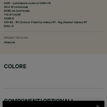
UGR - Luminance control UGR<19
45.3 W (sistema)
5092 lm (sistema)
112.41 lm/W
4000 K
CRI
92
- Rf (Colour Fidelity Index) 91 - Rg (Gamut Index) 97
DALI-2
PROGETTATO DA
iGuzzini
COLORE
COMPONENTI OPZIONALI