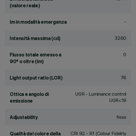
(valore reale)
-
lm in modalità emergenza
3260
Intensità massima (cd)
0
Flusso totale emesso a
90° o oltre (lm)
76
Light output ratio (LOR)
UGR - Luminance control
Ottica e angolo di
UGR<19
emissione
fisso
Adjustability
CRI
92
- Rf (Colour Fidelity
Qualità del colore della