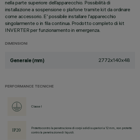
nella parte superiore dell’apparecchio. Possibilità di
installazione a sospensione o plafone tramite kit da ordinare
come accessorio. E' possibile installare l'apparecchio
singolarmente o in fila continua. Prodotto completo di kit
INVERTER per funzionamento in emergenza.
DIMENSIONI
2772x140x48
Generale (mm)
PERFORMANCE TECNICHE
Classe I
Protetto contro la penetrazione di corpi solidi superiori a 12 mm, non protetto
contro la penetrazione di liquidi.