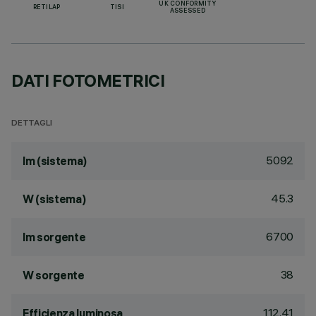
UK CONFORMITY
RETILAP
TISI
ASSESSED
DATI FOTOMETRICI
DETTAGLI
5092
lm (sistema)
45.3
W (sistema)
6700
lm sorgente
38
W sorgente
112.41
Efficienza luminosa