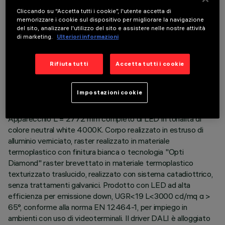
Cliccando su “Accetta tutti i cookie”, l'utente accetta di
memorizzare i cookie sul dispositivo per migliorare la navigazione
del sito, analizzare l'utilizzo del sito e assistere nelle nostre attività
di marketing.
Ulteriori informazioni
DATI TECNICI
Rifiuta tutti
Accetta tutti i cookie
ULTIMO AGGIORNAMENTO: 04/08/2026
Impostazioni cookie
DESCRIZIONE
Apparecchio L = 2772 mm completo di LED in tonalità di
colore neutral white 4000K. Corpo realizzato in estruso di
alluminio verniciato, raster realizzato in materiale
termoplastico con finitura bianca o tecnologia "Opti
Diamond" raster brevettato in materiale termoplastico
texturizzato traslucido, realizzato con sistema catadiottrico,
senza trattamenti galvanici. Prodotto con LED ad alta
efficienza per emissione down, UGR<19 L<3000 cd/mq α >
65°, conforme alla norma EN 12464-1, per impiego in
ambienti con uso di videoterminali. Il driver DALI è alloggiato