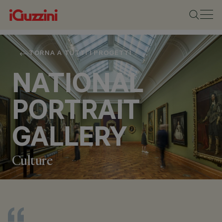
TORNA A TUTTI I PROGETTI
NATIONAL
PORTRAIT
GALLERY
Culture
LOCALITÀ
LONDON, UNITED
KINGDOM