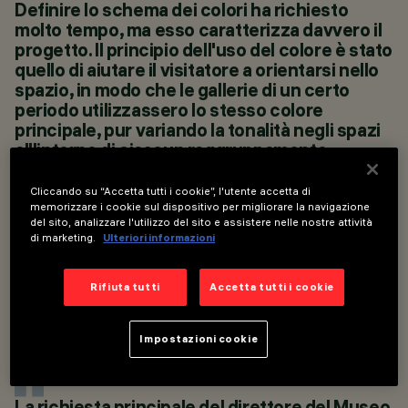
ANNO
Definire lo schema dei colori ha richiesto
2023
molto tempo, ma esso caratterizza davvero il
PROGETTAZIONE
progetto. Il principio dell'uso del colore è stato
ARCHITETTONICA
quello di aiutare il visitatore a orientarsi nello
JAMIE FOBERT
spazio, in modo che le gallerie di un certo
ARCHITECTS
periodo utilizzassero lo stesso colore
PROGETTAZIONE
ILLUMINOTECNICA
principale, pur variando la tonalità negli spazi
STUDIO ZNA
all'interno di ciascun raggruppamento
temporale. Per questo principio ci siamo
ispirati al Thorvaldsen Museum di
Cliccando su “Accetta tutti i cookie”, l'utente accetta di
Copenaghen, in Danimarca, dove vengono
memorizzare i cookie sul dispositivo per migliorare la navigazione
del sito, analizzare l'utilizzo del sito e assistere nelle nostre attività
utilizzati colori saturi per la serie di gallerie
di marketing.
Ulteriori informazioni
PIPPA NISSEN, NISSEN RICHARD STUDIO DIRECTOR
Rifiuta tutti
Accetta tutti i cookie
Impostazioni cookie
La richiesta principale del direttore del Museo