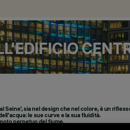
LL'EDIFICIO CENT
l Seine', sia nel design che nel colore, è un rifles
l'acqua: le sue curve e la sua fluidità.
l moto perpetuo del fiume.