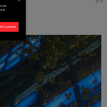
vo per
tà di
ti i cookie