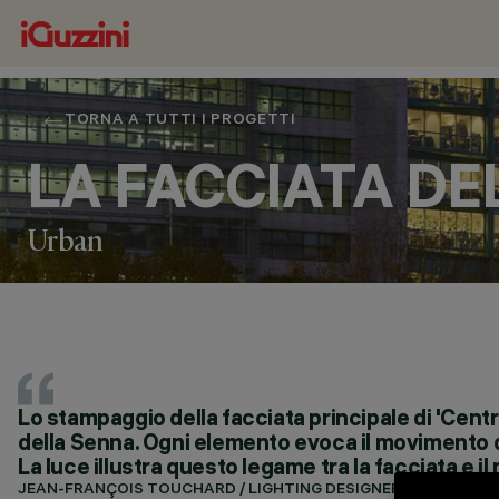
TORNA A TUTTI I PROGETTI
LA FACCIATA DE
Urban
LOCALITÀ
Lo stampaggio della facciata principale di 'Centra
PARIS, FRANCE
della Senna. Ogni elemento evoca il movimento del
ANNO
La luce illustra questo legame tra la facciata e i
2020
PROGETTAZIONE ARCHITETTONICA
JEAN-FRANÇOIS TOUCHARD / LIGHTING DESIGNER