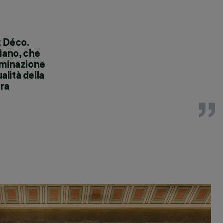
t Déco.
piano, che
luminazione
alità della
tra