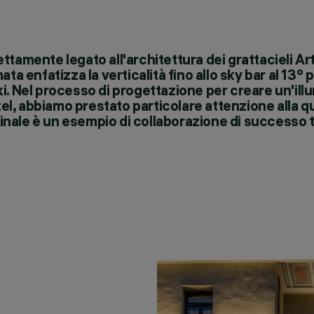
rettamente legato all'architettura dei grattacieli Ar
ta enfatizza la verticalità fino allo sky bar al 13° 
inki. Nel processo di progettazione per creare un'il
tel, abbiamo prestato particolare attenzione alla qu
 finale è un esempio di collaborazione di successo 