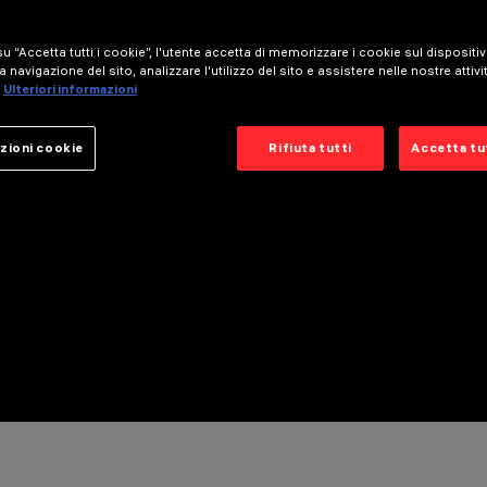
u “Accetta tutti i cookie”, l'utente accetta di memorizzare i cookie sul dispositi
a navigazione del sito, analizzare l'utilizzo del sito e assistere nelle nostre attivi
Ulteriori informazioni
zioni cookie
Rifiuta tutti
Accetta tut