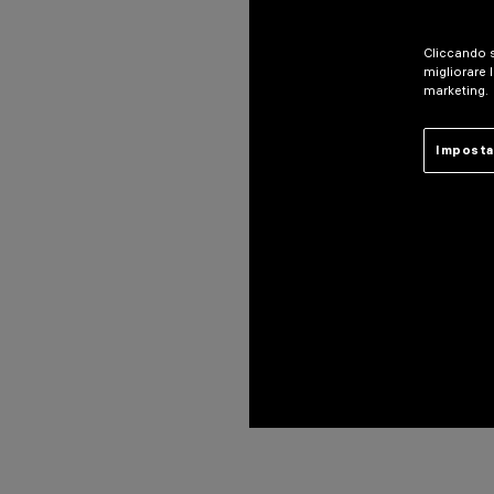
HAUTALA ( 2022)
PROGETTAZIONE ILLUMINOTECNICA
VALOA DESIGN OY - ANTTI HILTUNEN, MARKO KUUSISTO
Cliccando s
migliorare l
marketing.
Imposta