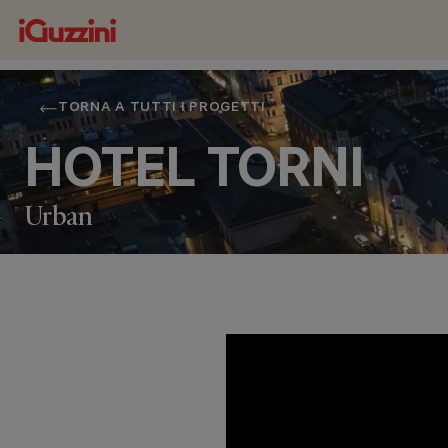
TORNA A TUTTI I PROGETTI
HOTEL TORNI
Urban
LOCALITÀ
HELSINKI, FINLAND
ANNO
2021
PROGETTAZIONE ARCHITETTONICA
JUNG & JUNG ( 1931) ARCO ARCHITECTURE COMPANY OY