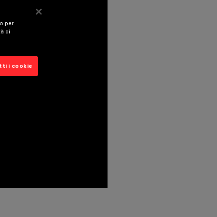
vo per
tà di
ti i cookie