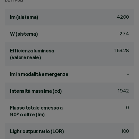
DETTAGLI
4200
lm (sistema)
27.4
W (sistema)
153.28
Efficienza luminosa
(valore reale)
-
lm in modalità emergenza
1942
Intensità massima (cd)
0
Flusso totale emesso a
90° o oltre (lm)
100
Light output ratio (LOR)