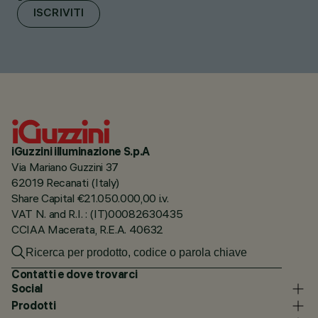
ISCRIVITI
iGuzzini illuminazione S.p.A
Via Mariano Guzzini 37
62019 Recanati (Italy)
Share Capital €21.050.000,00 i.v.
VAT N. and R.I. : (IT)00082630435
CCIAA Macerata, R.E.A. 40632
Contatti e dove trovarci
Social
Prodotti