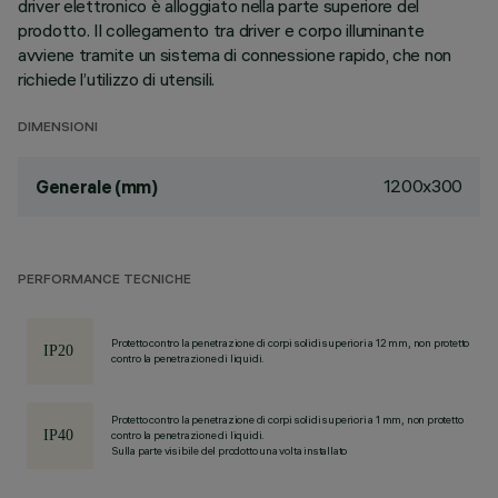
driver elettronico è alloggiato nella parte superiore del
prodotto. Il collegamento tra driver e corpo illuminante
avviene tramite un sistema di connessione rapido, che non
richiede l’utilizzo di utensili.
DIMENSIONI
1200x300
Generale (mm)
PERFORMANCE TECNICHE
Protetto contro la penetrazione di corpi solidi superiori a 12 mm, non protetto
contro la penetrazione di liquidi.
Protetto contro la penetrazione di corpi solidi superiori a 1 mm, non protetto
contro la penetrazione di liquidi.
Sulla parte visibile del prodotto una volta installato