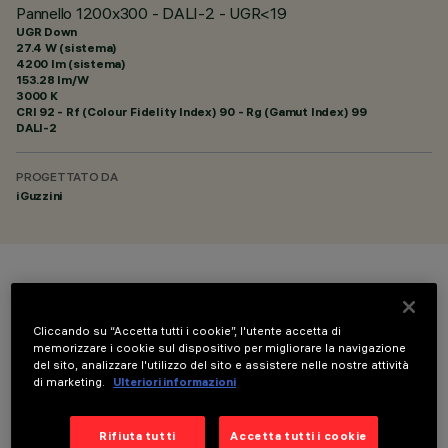
Pannello 1200x300 - DALI-2 - UGR<19
UGR Down
27.4 W (sistema)
4200 lm (sistema)
153.28 lm/W
3000 K
CRI
92
- Rf (Colour Fidelity Index) 90 - Rg (Gamut Index) 99
DALI-2
PROGETTATO DA
iGuzzini
COLORE
Cliccando su “Accetta tutti i cookie”, l'utente accetta di
memorizzare i cookie sul dispositivo per migliorare la navigazione
del sito, analizzare l'utilizzo del sito e assistere nelle nostre attività
di marketing.
Ulteriori informazioni
COMPONENTI OPZIONALI
Rifiuta tutti
Accetta tutti i cookie