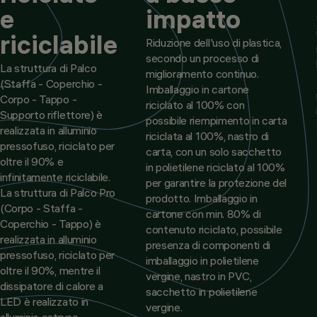
e
impatto
riciclabile
Riduzione dell'uso di plastica,
secondo un processo di
La struttura di Palco
miglioramento continuo.
(Staffa - Coperchio -
Imballaggio in cartone
Corpo - Tappo -
riciclato al 100% con
Supporto riflettore) è
possibile riempimento in carta
realizzata in alluminio
riciclata al 100%, nastro di
pressofuso, riciclato per
carta, con un solo sacchetto
oltre il 90% e
in polietilene riciclato al 100%
infinitamente riciclabile.
per garantire la protezione del
La struttura di Palco Pro
prodotto. Imballaggio in
(Corpo - Staffa -
cartone con min. 80% di
Coperchio - Tappo) è
contenuto riciclato, possibile
realizzata in alluminio
presenza di componenti di
pressofuso, riciclato per
imballaggio in polietilene
oltre il 90%, mentre il
vergine, nastro in PVC,
dissipatore di calore a
sacchetto in polietilene
LED è realizzato in
vergine.
alluminio estruso,