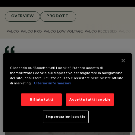
A SOFFITTO
DESIGN
OVERVIEW
PRODOTTI
ARTEC STUDIO
PRODOTTI
766
PALCO
PALCO PRO
PALCO LOW VOLTAGE
PALCO RECESSED
PALCO S
AWARDS
Ogni opera d'arte, ogni spazio, ha una sua
anima. Il proiettore Palco è il pennello che la
Cliccando su “Accetta tutti i cookie”, l'utente accetta di
rivela. Come un artista che dipinge con la luce,
memorizzare i cookie sul dispositivo per migliorare la navigazione
ho creato uno strumento che non solo
del sito, analizzare l'utilizzo del sito e assistere nelle nostre attività
illumina, ma cerca di scolpire l'architettura.
di marketing.
Ulteriori informazioni
Trasforma ogni superficie in un'espressione e
abita lo spazio per portarne alla luce
Rifiuta tutti
Accetta tutti i cookie
l'essenza.
MAURICI GINÉS
Impostazioni cookie